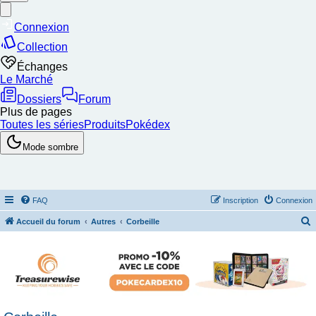
FAQ
Inscription
Connexion
Accueil du forum
Autres
Corbeille
e
c
h
e
r