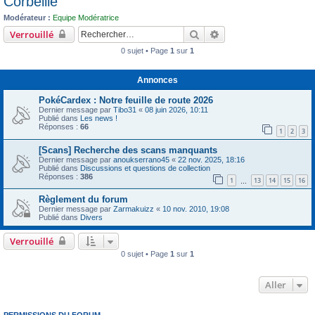
Corbeille
c
Modérateur :
Equipe Modératrice
h
Rechercher
Recherche avancée
Verrouillé
e
0 sujet • Page
1
sur
1
r
Annonces
PokéCardex : Notre feuille de route 2026
Dernier message par
Tibo31
«
08 juin 2026, 10:11
Publié dans
Les news !
Réponses :
66
1
2
3
[Scans] Recherche des scans manquants
Dernier message par
anoukserrano45
«
22 nov. 2025, 18:16
Publié dans
Discussions et questions de collection
Réponses :
386
1
13
14
15
16
…
Règlement du forum
Dernier message par
Zarmakuizz
«
10 nov. 2010, 19:08
Publié dans
Divers
Verrouillé
0 sujet • Page
1
sur
1
Aller