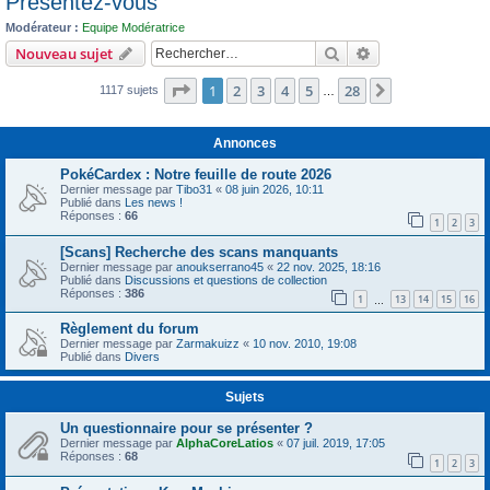
Présentez-vous
c
Modérateur :
Equipe Modératrice
h
Rechercher
Recherche avanc
Nouveau sujet
e
Page
1
sur
28
1
2
3
4
5
28
r
Suivant
1117 sujets
…
Annonces
PokéCardex : Notre feuille de route 2026
Dernier message par
Tibo31
«
08 juin 2026, 10:11
Publié dans
Les news !
Réponses :
66
1
2
3
[Scans] Recherche des scans manquants
Dernier message par
anoukserrano45
«
22 nov. 2025, 18:16
Publié dans
Discussions et questions de collection
Réponses :
386
1
13
14
15
16
…
Règlement du forum
Dernier message par
Zarmakuizz
«
10 nov. 2010, 19:08
Publié dans
Divers
Sujets
Un questionnaire pour se présenter ?
Dernier message par
AlphaCoreLatios
«
07 juil. 2019, 17:05
Réponses :
68
1
2
3