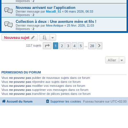
Réponses :
2
Nouveau arrivant sur l'application
Dernier message par
MacaB_51
«
06 mars 2026, 06:33
Réponses :
2
Collection à deux : Une aventure mère et fils !
Dernier message par
Mew Antique
«
25 févr. 2026, 11:03
Réponses :
2
Nouveau sujet
Page
1
sur
28
1
2
3
4
5
28
Suivant
1117 sujets
…
Aller
PERMISSIONS DU FORUM
Vous
ne pouvez pas
publier de nouveaux sujets dans ce forum
Vous
ne pouvez pas
répondre aux sujets dans ce forum
Vous
ne pouvez pas
modifier vos messages dans ce forum
Vous
ne pouvez pas
supprimer vos messages dans ce forum
Vous
ne pouvez pas
transférer de pièces jointes dans ce forum
Accueil du forum
Supprimer les cookies
Fuseau horaire sur
UTC+02:00