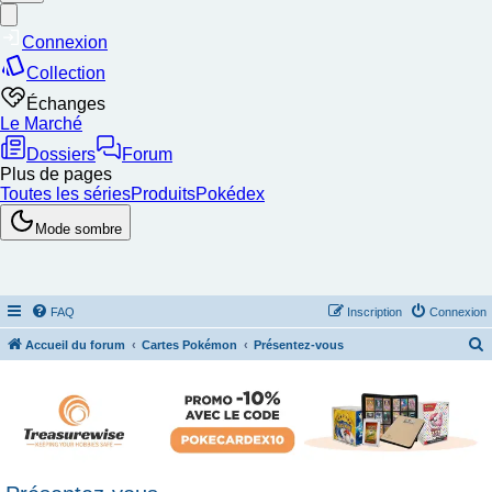
FAQ
Inscription
Connexion
Accueil du forum
Cartes Pokémon
Présentez-vous
e
c
h
e
r