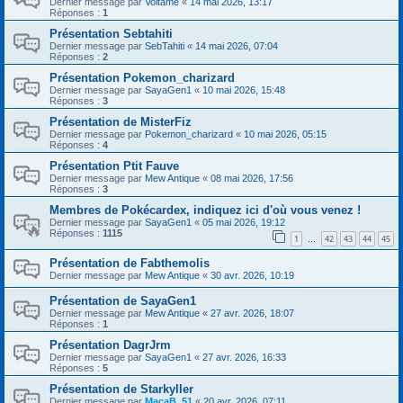
Dernier message par
Voltame
«
14 mai 2026, 13:17
Réponses :
1
Présentation Sebtahiti
Dernier message par
SebTahiti
«
14 mai 2026, 07:04
Réponses :
2
Présentation Pokemon_charizard
Dernier message par
SayaGen1
«
10 mai 2026, 15:48
Réponses :
3
Présentation de MisterFiz
Dernier message par
Pokemon_charizard
«
10 mai 2026, 05:15
Réponses :
4
Présentation Ptit Fauve
Dernier message par
Mew Antique
«
08 mai 2026, 17:56
Réponses :
3
Membres de Pokécardex, indiquez ici d'où vous venez !
Dernier message par
SayaGen1
«
05 mai 2026, 19:12
Réponses :
1115
1
42
43
44
45
…
Présentation de Fabthemolis
Dernier message par
Mew Antique
«
30 avr. 2026, 10:19
Présentation de SayaGen1
Dernier message par
Mew Antique
«
27 avr. 2026, 18:07
Réponses :
1
Présentation DagrJrm
Dernier message par
SayaGen1
«
27 avr. 2026, 16:33
Réponses :
5
Présentation de Starkyller
Dernier message par
MacaB_51
«
20 avr. 2026, 07:11