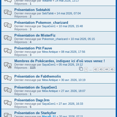
Dernier message par
Voltame
«
14 mai 2026, 13:17
Réponses :
1
Présentation Sebtahiti
Dernier message par
SebTahiti
«
14 mai 2026, 07:04
Réponses :
2
Présentation Pokemon_charizard
Dernier message par
SayaGen1
«
10 mai 2026, 15:48
Réponses :
3
Présentation de MisterFiz
Dernier message par
Pokemon_charizard
«
10 mai 2026, 05:15
Réponses :
4
Présentation Ptit Fauve
Dernier message par
Mew Antique
«
08 mai 2026, 17:56
Réponses :
3
Membres de Pokécardex, indiquez ici d'où vous venez !
Dernier message par
SayaGen1
«
05 mai 2026, 19:12
Réponses :
1115
1
42
43
44
45
…
Présentation de Fabthemolis
Dernier message par
Mew Antique
«
30 avr. 2026, 10:19
Présentation de SayaGen1
Dernier message par
Mew Antique
«
27 avr. 2026, 18:07
Réponses :
1
Présentation DagrJrm
Dernier message par
SayaGen1
«
27 avr. 2026, 16:33
Réponses :
5
Présentation de Starkyller
Dernier message par
MacaB_51
«
20 avr. 2026, 07:11