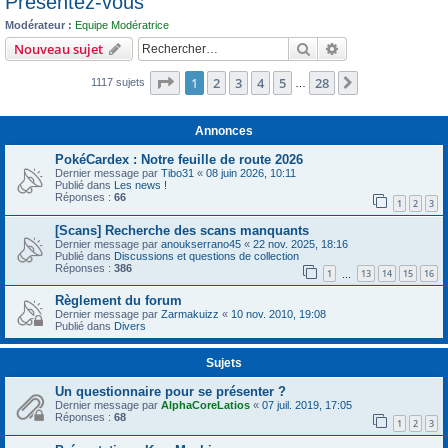
Présentez-vous
c
Modérateur :
Equipe Modératrice
h
Rechercher
Recherche avanc
Nouveau sujet
e
Page
1
sur
28
1
2
3
4
5
28
r
Suivant
1117 sujets
…
Annonces
PokéCardex : Notre feuille de route 2026
Dernier message par
Tibo31
«
08 juin 2026, 10:11
Publié dans
Les news !
Réponses :
66
1
2
3
[Scans] Recherche des scans manquants
Dernier message par
anoukserrano45
«
22 nov. 2025, 18:16
Publié dans
Discussions et questions de collection
Réponses :
386
1
13
14
15
16
…
Règlement du forum
Dernier message par
Zarmakuizz
«
10 nov. 2010, 19:08
Publié dans
Divers
Sujets
Un questionnaire pour se présenter ?
Dernier message par
AlphaCoreLatios
«
07 juil. 2019, 17:05
Réponses :
68
1
2
3