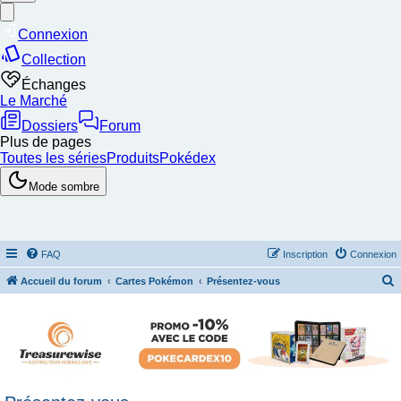
FAQ
Inscription
Connexion
Accueil du forum
Cartes Pokémon
Présentez-vous
e
c
h
e
r