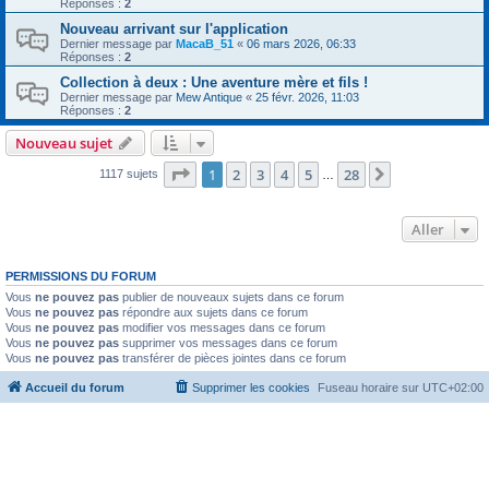
Réponses :
2
Nouveau arrivant sur l'application
Dernier message par
MacaB_51
«
06 mars 2026, 06:33
Réponses :
2
Collection à deux : Une aventure mère et fils !
Dernier message par
Mew Antique
«
25 févr. 2026, 11:03
Réponses :
2
Nouveau sujet
Page
1
sur
28
1
2
3
4
5
28
Suivant
1117 sujets
…
Aller
PERMISSIONS DU FORUM
Vous
ne pouvez pas
publier de nouveaux sujets dans ce forum
Vous
ne pouvez pas
répondre aux sujets dans ce forum
Vous
ne pouvez pas
modifier vos messages dans ce forum
Vous
ne pouvez pas
supprimer vos messages dans ce forum
Vous
ne pouvez pas
transférer de pièces jointes dans ce forum
Accueil du forum
Supprimer les cookies
Fuseau horaire sur
UTC+02:00