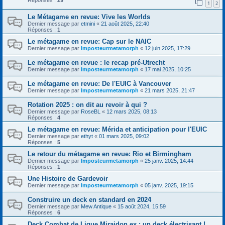
Réponses :
29
1
2
Le Métagame en revue: Vive les Worlds
Dernier message par
etmini
«
21 août 2025, 22:40
Réponses :
1
Le métagame en revue: Cap sur le NAIC
Dernier message par
Imposteurmetamorph
«
12 juin 2025, 17:29
Le métagame en revue : le recap pré-Utrecht
Dernier message par
Imposteurmetamorph
«
17 mai 2025, 10:25
Le métagame en revue: De l'EUIC à Vancouver
Dernier message par
Imposteurmetamorph
«
21 mars 2025, 21:47
Rotation 2025 : on dit au revoir à qui ?
Dernier message par
RoseBL
«
12 mars 2025, 08:13
Réponses :
4
Le métagame en revue: Mérida et anticipation pour l'EUIC
Dernier message par
ethyt
«
01 mars 2025, 09:02
Réponses :
5
Le retour du métagame en revue: Rio et Birmingham
Dernier message par
Imposteurmetamorph
«
25 janv. 2025, 14:44
Réponses :
1
Une Histoire de Gardevoir
Dernier message par
Imposteurmetamorph
«
05 janv. 2025, 19:15
Construire un deck en standard en 2024
Dernier message par
Mew Antique
«
15 août 2024, 15:59
Réponses :
6
Deck Combat de Ligue Miraidon ex : un deck électrisant !