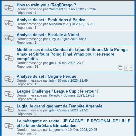
How to train your (Regi)Drago ?
Dernier message par
Ymerej69
«
07 août 2023, 22:34
Réponses :
7
Analyse de set : Evolutions à Paldea
Dernier message par
Miradora
«
25 juin 2023, 18:25
Réponses :
1
Analyse de set : Ecarlate & Violet
Dernier message par
Luby
«
18 juin 2023, 09:09
Réponses :
5
Modifier ses decks Combat de Ligue Shifours Mille Poings
Vmax et Shifours Poing Final Vmax pour les rendre
compétitifs
Dernier message par
jjph
«
26 mai 2023, 23:42
Réponses :
35
1
2
Analyse de set : Origine Perdue
Dernier message par
jjph
«
30 mars 2023, 21:49
Réponses :
11
League Challenge / League Cup : le retour !
Dernier message par
Kerudio
«
30 mars 2023, 19:01
Réponses :
4
Lugia, le grand gagnant de Tempête Argentée
Dernier message par
jjph
«
05 mars 2023, 21:52
Réponses :
2
Le métagame en revue : JE GAGNE LE REGIONAL DE LILLE
et le bilan de Stars Etincelantes
Dernier message par
Le_gnome
«
10 févr. 2023, 20:25
Réponses :
3