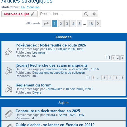
Articles stratégiques
c
Modérateur :
La Rédaction
h
Rechercher
Recherche avanc
Nouveau sujet
e
Page
1
sur
18
1
2
3
4
5
18
r
Suivant
685 sujets
…
Annonces
PokéCardex : Notre feuille de route 2026
Dernier message par
Tibo31
«
08 juin 2026, 10:11
Publié dans
Les news !
Réponses :
66
1
2
3
[Scans] Recherche des scans manquants
Dernier message par
anoukserrano45
«
22 nov. 2025, 18:16
Publié dans
Discussions et questions de collection
Réponses :
386
1
13
14
15
16
…
Règlement du forum
Dernier message par
Zarmakuizz
«
10 nov. 2010, 19:08
Publié dans
Divers
Sujets
Construire un deck standard en 2025
Dernier message par
ferrara
«
22 avr. 2026, 11:47
Réponses :
4
Guide d'achat - se lancer en Étendu en 2021?