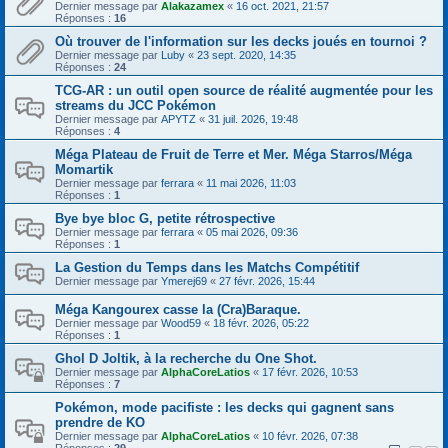
Dernier message par
Alakazamex
«
16 oct. 2021, 21:57
Réponses :
16
Où trouver de l'information sur les decks joués en tournoi ?
Dernier message par
Luby
«
23 sept. 2020, 14:35
Réponses :
24
TCG-AR : un outil open source de réalité augmentée pour les
streams du JCC Pokémon
Dernier message par
APYTZ
«
31 juil. 2026, 19:48
Réponses :
4
Méga Plateau de Fruit de Terre et Mer. Méga Starros/Méga
Momartik
Dernier message par
ferrara
«
11 mai 2026, 11:03
Réponses :
1
Bye bye bloc G, petite rétrospective
Dernier message par
ferrara
«
05 mai 2026, 09:36
Réponses :
1
La Gestion du Temps dans les Matchs Compétitif
Dernier message par
Ymerej69
«
27 févr. 2026, 15:44
Méga Kangourex casse la (Cra)Baraque.
Dernier message par
Wood59
«
18 févr. 2026, 05:22
Réponses :
1
Ghol D Joltik, à la recherche du One Shot.
Dernier message par
AlphaCoreLatios
«
17 févr. 2026, 10:53
Réponses :
7
Pokémon, mode pacifiste : les decks qui gagnent sans
prendre de KO
Dernier message par
AlphaCoreLatios
«
10 févr. 2026, 07:38