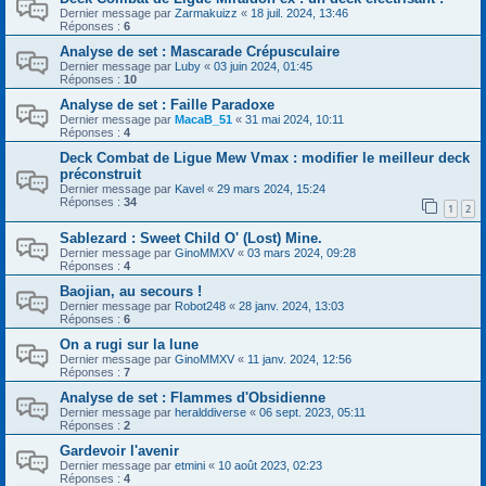
Dernier message par
Zarmakuizz
«
18 juil. 2024, 13:46
Réponses :
6
Analyse de set : Mascarade Crépusculaire
Dernier message par
Luby
«
03 juin 2024, 01:45
Réponses :
10
Analyse de set : Faille Paradoxe
Dernier message par
MacaB_51
«
31 mai 2024, 10:11
Réponses :
4
Deck Combat de Ligue Mew Vmax : modifier le meilleur deck
préconstruit
Dernier message par
Kavel
«
29 mars 2024, 15:24
Réponses :
34
1
2
Sablezard : Sweet Child O' (Lost) Mine.
Dernier message par
GinoMMXV
«
03 mars 2024, 09:28
Réponses :
4
Baojian, au secours !
Dernier message par
Robot248
«
28 janv. 2024, 13:03
Réponses :
6
On a rugi sur la lune
Dernier message par
GinoMMXV
«
11 janv. 2024, 12:56
Réponses :
7
Analyse de set : Flammes d'Obsidienne
Dernier message par
heralddiverse
«
06 sept. 2023, 05:11
Réponses :
2
Gardevoir l'avenir
Dernier message par
etmini
«
10 août 2023, 02:23
Réponses :
4