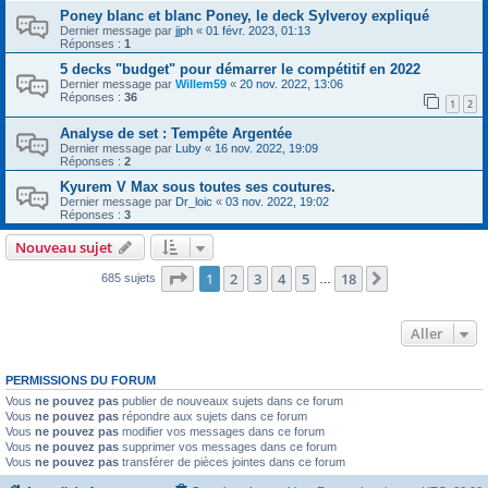
Poney blanc et blanc Poney, le deck Sylveroy expliqué
Dernier message par
jjph
«
01 févr. 2023, 01:13
Réponses :
1
5 decks "budget" pour démarrer le compétitif en 2022
Dernier message par
Willem59
«
20 nov. 2022, 13:06
Réponses :
36
1
2
Analyse de set : Tempête Argentée
Dernier message par
Luby
«
16 nov. 2022, 19:09
Réponses :
2
Kyurem V Max sous toutes ses coutures.
Dernier message par
Dr_loic
«
03 nov. 2022, 19:02
Réponses :
3
Nouveau sujet
Page
1
sur
18
1
2
3
4
5
18
Suivant
685 sujets
…
Aller
PERMISSIONS DU FORUM
Vous
ne pouvez pas
publier de nouveaux sujets dans ce forum
Vous
ne pouvez pas
répondre aux sujets dans ce forum
Vous
ne pouvez pas
modifier vos messages dans ce forum
Vous
ne pouvez pas
supprimer vos messages dans ce forum
Vous
ne pouvez pas
transférer de pièces jointes dans ce forum