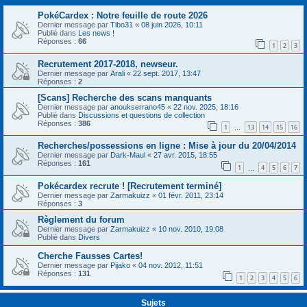
PokéCardex : Notre feuille de route 2026
Dernier message par
Tibo31
«
08 juin 2026, 10:11
Publié dans
Les news !
Réponses :
66
1
2
3
Recrutement 2017-2018, newseur.
Dernier message par
Arali
«
22 sept. 2017, 13:47
Réponses :
2
[Scans] Recherche des scans manquants
Dernier message par
anoukserrano45
«
22 nov. 2025, 18:16
Publié dans
Discussions et questions de collection
Réponses :
386
1
13
14
15
16
…
Recherches/possessions en ligne : Mise à jour du 20/04/2014
Dernier message par
Dark-Maul
«
27 avr. 2015, 18:55
Réponses :
161
1
4
5
6
7
…
Pokécardex recrute ! [Recrutement terminé]
Dernier message par
Zarmakuizz
«
01 févr. 2011, 23:14
Réponses :
3
Règlement du forum
Dernier message par
Zarmakuizz
«
10 nov. 2010, 19:08
Publié dans
Divers
Cherche Fausses Cartes!
Dernier message par
Pijako
«
04 nov. 2012, 11:51
Réponses :
131
1
2
3
4
5
6
Sujets