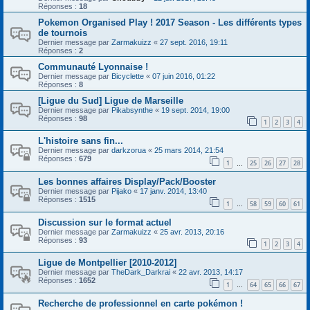
Réponses :
18
Pokemon Organised Play ! 2017 Season - Les différents types
de tournois
Dernier message par
Zarmakuizz
«
27 sept. 2016, 19:11
Réponses :
2
Communauté Lyonnaise !
Dernier message par
Bicyclette
«
07 juin 2016, 01:22
Réponses :
8
[Ligue du Sud] Ligue de Marseille
Dernier message par
Pikabsynthe
«
19 sept. 2014, 19:00
Réponses :
98
1
2
3
4
L'histoire sans fin...
Dernier message par
darkzorua
«
25 mars 2014, 21:54
Réponses :
679
1
25
26
27
28
…
Les bonnes affaires Display/Pack/Booster
Dernier message par
Pijako
«
17 janv. 2014, 13:40
Réponses :
1515
1
58
59
60
61
…
Discussion sur le format actuel
Dernier message par
Zarmakuizz
«
25 avr. 2013, 20:16
Réponses :
93
1
2
3
4
Ligue de Montpellier [2010-2012]
Dernier message par
TheDark_Darkrai
«
22 avr. 2013, 14:17
Réponses :
1652
1
64
65
66
67
…
Recherche de professionnel en carte pokémon !