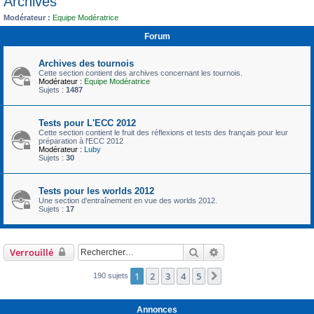
Archives
c
Modérateur :
Equipe Modératrice
h
Forum
e
r
Archives des tournois
Cette section contient des archives concernant les tournois.
Modérateur :
Equipe Modératrice
Sujets :
1487
Tests pour L'ECC 2012
Cette section contient le fruit des réflexions et tests des français pour leur
préparation à l'ECC 2012
Modérateur :
Luby
Sujets :
30
Tests pour les worlds 2012
Une section d'entraînement en vue des worlds 2012.
Sujets :
17
Rechercher
Recherche avancée
Verrouillé
1
2
3
4
5
Suivant
190 sujets
Annonces