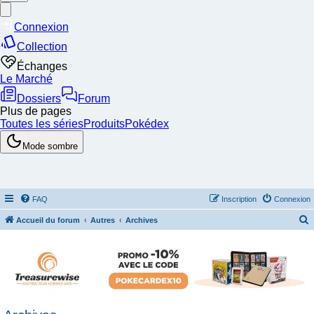
FAQ
Inscription
Connexion
Accueil du forum
Autres
Archives
e
c
h
e
r