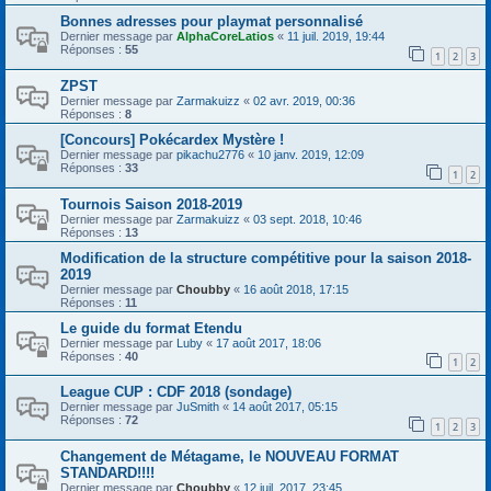
Bonnes adresses pour playmat personnalisé
Dernier message par
AlphaCoreLatios
«
11 juil. 2019, 19:44
Réponses :
55
1
2
3
ZPST
Dernier message par
Zarmakuizz
«
02 avr. 2019, 00:36
Réponses :
8
[Concours] Pokécardex Mystère !
Dernier message par
pikachu2776
«
10 janv. 2019, 12:09
Réponses :
33
1
2
Tournois Saison 2018-2019
Dernier message par
Zarmakuizz
«
03 sept. 2018, 10:46
Réponses :
13
Modification de la structure compétitive pour la saison 2018-
2019
Dernier message par
Choubby
«
16 août 2018, 17:15
Réponses :
11
Le guide du format Etendu
Dernier message par
Luby
«
17 août 2017, 18:06
Réponses :
40
1
2
League CUP : CDF 2018 (sondage)
Dernier message par
JuSmith
«
14 août 2017, 05:15
Réponses :
72
1
2
3
Changement de Métagame, le NOUVEAU FORMAT
STANDARD!!!!
Dernier message par
Choubby
«
12 juil. 2017, 23:45