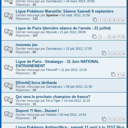
Dernier message par
Zarmakuizz
«
24 mars 2013, 20:56
Réponses :
20
Ligue Pokémon Marseille: Séance Samedi 8 septembre
Dernier message par
Sparlow
«
02 sept. 2012, 21:50
Réponses :
132
1
2
3
4
5
6
Ligue de Paris (dernière séance de l'année : 21 juillet)
Dernier message par
Myssdii
«
21 juil. 2012, 09:09
Réponses :
187
1
5
6
7
8
…
nouveau jeu
Dernier message par
Zarmakuizz
«
12 juil. 2012, 17:05
Réponses :
86
1
2
3
4
Ligue de Paris - Strataegyc - 11 Juin NATIONAL
ENTRAINEMENT
Dernier message par
FlorentP
«
11 juin 2012, 13:16
Réponses :
35
1
2
[Illimité] force térifiante
Dernier message par
Zarmakuizz
«
08 juin 2012, 21:38
Réponses :
20
Qui sera le prochain champion de france?
Dernier message par
I'm a Tiger
«
14 mai 2012, 11:15
Réponses :
15
Dupont ?! Non...Durant !
Dernier message par
Heiwka
«
03 mai 2012, 14:54
Réponses :
78
1
2
3
4
Ligue Pokémon Antibes/Nice : samedi 21 avril à la JSST Nice