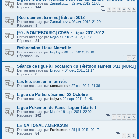
Dernier message par
Zarmakuizz
«
22 avr. 2012, 11:05
Réponses :
144
1
2
3
4
5
6
[Recrutement terminé] Édition 2012
Dernier message par
Zarmakuizz
«
02 avr. 2012, 21:29
Réponses :
9
[50 - MONTEBOURG] CDVM : Ligue 2011-2012
Dernier message par
Najaa
«
07 févr. 2012, 13:58
Réponses :
24
Refondation Ligue Marseille
Dernier message par
Replay
«
06 févr. 2012, 12:18
Réponses :
46
1
2
Séance de ligue à l'occasion du Téléthon samedi 3/12 [NORD]
Dernier message par
Dregon
«
04 déc. 2011, 11:17
Réponses :
8
Les kits sont enfin arrivés
Dernier message par
rampardos
«
27 oct. 2011, 21:36
Ligue de Poitiers Samedi 22 Octobre
Dernier message par
freiya
«
20 sept. 2011, 11:48
Ligue Pokémon de Paris - Ligue Têtarte !
Dernier message par
Maaf
«
19 sept. 2011, 22:02
Réponses :
102
1
2
3
4
5
LE NATIONAL AMERICAIN
Dernier message par
Punkemon
«
25 juil. 2011, 00:17
Réponses :
54
1
2
3