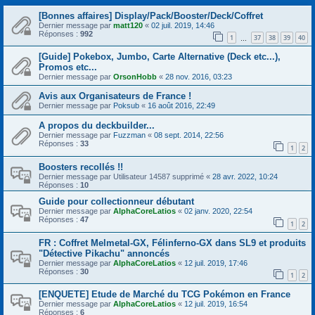
[Bonnes affaires] Display/Pack/Booster/Deck/Coffret
Dernier message par
matt120
«
02 juil. 2019, 14:46
Réponses :
992
1
37
38
39
40
…
[Guide] Pokebox, Jumbo, Carte Alternative (Deck etc...),
Promos etc...
Dernier message par
OrsonHobb
«
28 nov. 2016, 03:23
Avis aux Organisateurs de France !
Dernier message par
Poksub
«
16 août 2016, 22:49
A propos du deckbuilder...
Dernier message par
Fuzzman
«
08 sept. 2014, 22:56
Réponses :
33
1
2
Boosters recollés !!
Dernier message par
Utilisateur 14587 supprimé
«
28 avr. 2022, 10:24
Réponses :
10
Guide pour collectionneur débutant
Dernier message par
AlphaCoreLatios
«
02 janv. 2020, 22:54
Réponses :
47
1
2
FR : Coffret Melmetal-GX, Félinferno-GX dans SL9 et produits
"Détective Pikachu" annoncés
Dernier message par
AlphaCoreLatios
«
12 juil. 2019, 17:46
Réponses :
30
1
2
[ENQUETE] Etude de Marché du TCG Pokémon en France
Dernier message par
AlphaCoreLatios
«
12 juil. 2019, 16:54
Réponses :
6