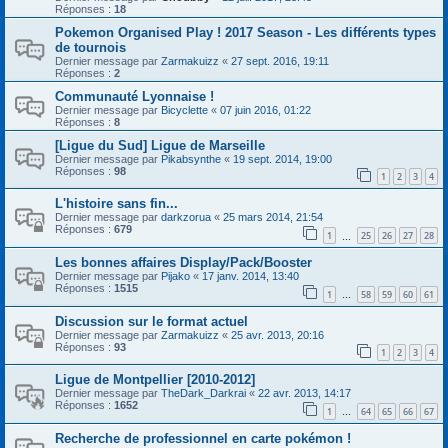
Réponses :
18
Pokemon Organised Play ! 2017 Season - Les différents types
de tournois
Dernier message par
Zarmakuizz
«
27 sept. 2016, 19:11
Réponses :
2
Communauté Lyonnaise !
Dernier message par
Bicyclette
«
07 juin 2016, 01:22
Réponses :
8
[Ligue du Sud] Ligue de Marseille
Dernier message par
Pikabsynthe
«
19 sept. 2014, 19:00
Réponses :
98
1
2
3
4
L'histoire sans fin...
Dernier message par
darkzorua
«
25 mars 2014, 21:54
Réponses :
679
1
25
26
27
28
…
Les bonnes affaires Display/Pack/Booster
Dernier message par
Pijako
«
17 janv. 2014, 13:40
Réponses :
1515
1
58
59
60
61
…
Discussion sur le format actuel
Dernier message par
Zarmakuizz
«
25 avr. 2013, 20:16
Réponses :
93
1
2
3
4
Ligue de Montpellier [2010-2012]
Dernier message par
TheDark_Darkrai
«
22 avr. 2013, 14:17
Réponses :
1652
1
64
65
66
67
…
Recherche de professionnel en carte pokémon !