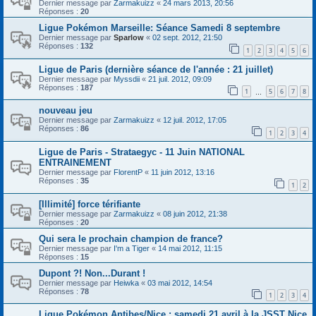
Dernier message par
Zarmakuizz
«
24 mars 2013, 20:56
Réponses :
20
Ligue Pokémon Marseille: Séance Samedi 8 septembre
Dernier message par
Sparlow
«
02 sept. 2012, 21:50
Réponses :
132
1
2
3
4
5
6
Ligue de Paris (dernière séance de l'année : 21 juillet)
Dernier message par
Myssdii
«
21 juil. 2012, 09:09
Réponses :
187
1
5
6
7
8
…
nouveau jeu
Dernier message par
Zarmakuizz
«
12 juil. 2012, 17:05
Réponses :
86
1
2
3
4
Ligue de Paris - Strataegyc - 11 Juin NATIONAL
ENTRAINEMENT
Dernier message par
FlorentP
«
11 juin 2012, 13:16
Réponses :
35
1
2
[Illimité] force térifiante
Dernier message par
Zarmakuizz
«
08 juin 2012, 21:38
Réponses :
20
Qui sera le prochain champion de france?
Dernier message par
I'm a Tiger
«
14 mai 2012, 11:15
Réponses :
15
Dupont ?! Non...Durant !
Dernier message par
Heiwka
«
03 mai 2012, 14:54
Réponses :
78
1
2
3
4
Ligue Pokémon Antibes/Nice : samedi 21 avril à la JSST Nice