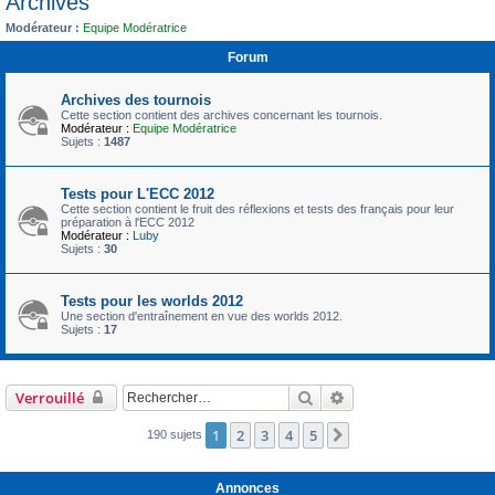
Archives
c
Modérateur :
Equipe Modératrice
h
Forum
e
r
Archives des tournois
Cette section contient des archives concernant les tournois.
Modérateur :
Equipe Modératrice
Sujets :
1487
Tests pour L'ECC 2012
Cette section contient le fruit des réflexions et tests des français pour leur
préparation à l'ECC 2012
Modérateur :
Luby
Sujets :
30
Tests pour les worlds 2012
Une section d'entraînement en vue des worlds 2012.
Sujets :
17
Rechercher
Recherche avancée
Verrouillé
1
2
3
4
5
Suivant
190 sujets
Annonces