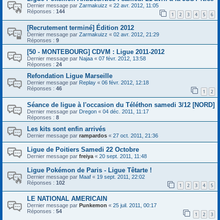
Dernier message par
Zarmakuizz
«
22 avr. 2012, 11:05
Réponses :
144
1
2
3
4
5
6
[Recrutement terminé] Édition 2012
Dernier message par
Zarmakuizz
«
02 avr. 2012, 21:29
Réponses :
9
[50 - MONTEBOURG] CDVM : Ligue 2011-2012
Dernier message par
Najaa
«
07 févr. 2012, 13:58
Réponses :
24
Refondation Ligue Marseille
Dernier message par
Replay
«
06 févr. 2012, 12:18
Réponses :
46
1
2
Séance de ligue à l'occasion du Téléthon samedi 3/12 [NORD]
Dernier message par
Dregon
«
04 déc. 2011, 11:17
Réponses :
8
Les kits sont enfin arrivés
Dernier message par
rampardos
«
27 oct. 2011, 21:36
Ligue de Poitiers Samedi 22 Octobre
Dernier message par
freiya
«
20 sept. 2011, 11:48
Ligue Pokémon de Paris - Ligue Têtarte !
Dernier message par
Maaf
«
19 sept. 2011, 22:02
Réponses :
102
1
2
3
4
5
LE NATIONAL AMERICAIN
Dernier message par
Punkemon
«
25 juil. 2011, 00:17
Réponses :
54
1
2
3