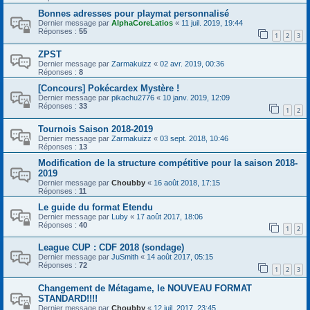
Bonnes adresses pour playmat personnalisé
Dernier message par
AlphaCoreLatios
«
11 juil. 2019, 19:44
Réponses :
55
1
2
3
ZPST
Dernier message par
Zarmakuizz
«
02 avr. 2019, 00:36
Réponses :
8
[Concours] Pokécardex Mystère !
Dernier message par
pikachu2776
«
10 janv. 2019, 12:09
Réponses :
33
1
2
Tournois Saison 2018-2019
Dernier message par
Zarmakuizz
«
03 sept. 2018, 10:46
Réponses :
13
Modification de la structure compétitive pour la saison 2018-
2019
Dernier message par
Choubby
«
16 août 2018, 17:15
Réponses :
11
Le guide du format Etendu
Dernier message par
Luby
«
17 août 2017, 18:06
Réponses :
40
1
2
League CUP : CDF 2018 (sondage)
Dernier message par
JuSmith
«
14 août 2017, 05:15
Réponses :
72
1
2
3
Changement de Métagame, le NOUVEAU FORMAT
STANDARD!!!!
Dernier message par
Choubby
«
12 juil. 2017, 23:45