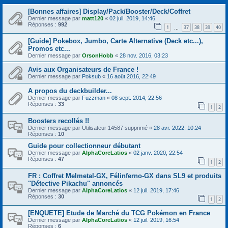
[Bonnes affaires] Display/Pack/Booster/Deck/Coffret
Dernier message par
matt120
«
02 juil. 2019, 14:46
Réponses :
992
1
37
38
39
40
…
[Guide] Pokebox, Jumbo, Carte Alternative (Deck etc...),
Promos etc...
Dernier message par
OrsonHobb
«
28 nov. 2016, 03:23
Avis aux Organisateurs de France !
Dernier message par
Poksub
«
16 août 2016, 22:49
A propos du deckbuilder...
Dernier message par
Fuzzman
«
08 sept. 2014, 22:56
Réponses :
33
1
2
Boosters recollés !!
Dernier message par
Utilisateur 14587 supprimé
«
28 avr. 2022, 10:24
Réponses :
10
Guide pour collectionneur débutant
Dernier message par
AlphaCoreLatios
«
02 janv. 2020, 22:54
Réponses :
47
1
2
FR : Coffret Melmetal-GX, Félinferno-GX dans SL9 et produits
"Détective Pikachu" annoncés
Dernier message par
AlphaCoreLatios
«
12 juil. 2019, 17:46
Réponses :
30
1
2
[ENQUETE] Etude de Marché du TCG Pokémon en France
Dernier message par
AlphaCoreLatios
«
12 juil. 2019, 16:54
Réponses :
6