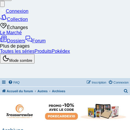
FAQ
Inscription
Connexion
Accueil du forum
Autres
Archives
e
c
h
e
r