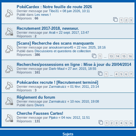
PokéCardex : Notre feuille de route 2026
Dernier message par
Tibo31
«
08 juin 2026, 10:11
Publié dans
Les news !
Réponses :
66
1
2
3
Recrutement 2017-2018, newseur.
Dernier message par
Arali
«
22 sept. 2017, 13:47
Réponses :
2
[Scans] Recherche des scans manquants
Dernier message par
anoukserrano45
«
22 nov. 2025, 18:16
Publié dans
Discussions et questions de collection
Réponses :
386
1
13
14
15
16
…
Recherches/possessions en ligne : Mise à jour du 20/04/2014
Dernier message par
Dark-Maul
«
27 avr. 2015, 18:55
Réponses :
161
1
4
5
6
7
…
Pokécardex recrute ! [Recrutement terminé]
Dernier message par
Zarmakuizz
«
01 févr. 2011, 23:14
Réponses :
3
Règlement du forum
Dernier message par
Zarmakuizz
«
10 nov. 2010, 19:08
Publié dans
Divers
Cherche Fausses Cartes!
Dernier message par
Pijako
«
04 nov. 2012, 11:51
Réponses :
131
1
2
3
4
5
6
Sujets