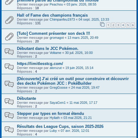
première partie au championnat du monde
Dernier message par
Peachou
«
03 janv. 2026, 08:55
Réponses :
18
Hall of Fame des champions français
Dernier message par
Chimpanfeu1973
«
04 sept. 2025, 13:33
Réponses :
131
1
2
3
4
5
6
[Tuto] Comment présenter son deck !!!
Dernier message par
gromagot
«
13 mars 2025, 20:49
Réponses :
20
Débutant dans le JCC Pokémon.
Dernier message par
Voltame
«
30 juil. 2026, 16:00
Réponses :
2
https://limitlesstcg.com/
Dernier message par
alorszut
«
19 juin 2026, 15:14
Réponses :
4
[Découverte] J’ai créé un outil pour construire et découvrir
des decks Pokémon JCC : PokéBuilder
Dernier message par
GregGoose
«
24 mai 2026, 19:47
Réponses :
2
Débutante
Dernier message par
SayaGen1
«
11 mai 2026, 17:17
Réponses :
2
Stepper par types en format étendu
Dernier message par
Hyliath
«
03 mai 2026, 21:21
Résultats des League Cups, saison 2025-2026
Dernier message par
Luby
«
07 avr. 2026, 12:01
Réponses :
4