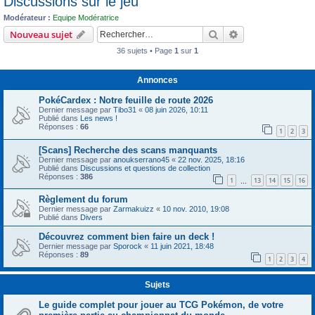
Discussions sur le jeu
c
Modérateur :
Equipe Modératrice
h
Rechercher
Recherche avanc
Nouveau sujet
e
36 sujets • Page
1
sur
1
r
Annonces
PokéCardex : Notre feuille de route 2026
Dernier message par
Tibo31
«
08 juin 2026, 10:11
Publié dans
Les news !
Réponses :
66
1
2
3
[Scans] Recherche des scans manquants
Dernier message par
anoukserrano45
«
22 nov. 2025, 18:16
Publié dans
Discussions et questions de collection
Réponses :
386
1
13
14
15
16
…
Règlement du forum
Dernier message par
Zarmakuizz
«
10 nov. 2010, 19:08
Publié dans
Divers
Découvrez comment bien faire un deck !
Dernier message par
Sporock
«
11 juin 2021, 18:48
Réponses :
89
1
2
3
4
Sujets
Le guide complet pour jouer au TCG Pokémon, de votre