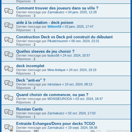
Réponses :
3
Comment trouver des joueurs dans sa ville ?
Dernier message par
Zarmakuizz
«
04 janv. 2025, 12:28
Réponses :
3
aide à la création - deck poison
Dernier message par
Willem59
«
03 janv. 2025, 17:47
Réponses :
1
Construction Deck vs Deck pré construit du débutant
Dernier message par
Pikattchoumm
«
06 nov. 2024, 23:31
Réponses :
2
Quelles sleeves de jeu choisir ?
Dernier message par
louiss58
«
24 oct. 2024, 20:57
Réponses :
2
deck incomplet
Dernier message par
Mew Antique
«
24 oct. 2024, 18:19
Réponses :
1
Deck "anti-ex" ?
Dernier message par
miroslave
«
10 oct. 2024, 08:13
Réponses :
2
Quand choisir de commencer, ou pas ?
Dernier message par
MONSIEURODA
«
03 oct. 2024, 18:47
Réponses :
2
Russian Cards
Dernier message par
Zarmakuizz
«
02 oct. 2024, 17:03
Réponses :
1
Entraide Echanges/Dons pour decks TCGO
Dernier message par
Zarmakuizz
«
19 sept. 2024, 08:38
Réponses :
281