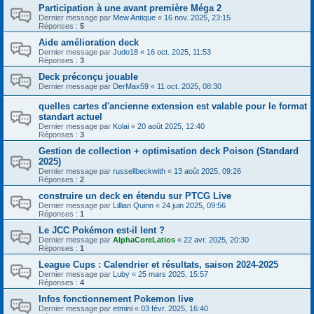
Participation à une avant première Méga 2
Dernier message par
Mew Antique
«
16 nov. 2025, 23:15
Réponses :
5
Aide amélioration deck
Dernier message par
Judo18
«
16 oct. 2025, 11:53
Réponses :
3
Deck préconçu jouable
Dernier message par
DerMax59
«
11 oct. 2025, 08:30
quelles cartes d'ancienne extension est valable pour le format
standart actuel
Dernier message par
Kolai
«
20 août 2025, 12:40
Réponses :
3
Gestion de collection + optimisation deck Poison (Standard
2025)
Dernier message par
russellbeckwith
«
13 août 2025, 09:26
Réponses :
2
construire un deck en étendu sur PTCG Live
Dernier message par
Lillian Quinn
«
24 juin 2025, 09:56
Réponses :
1
Le JCC Pokémon est-il lent ?
Dernier message par
AlphaCoreLatios
«
22 avr. 2025, 20:30
Réponses :
1
League Cups : Calendrier et résultats, saison 2024-2025
Dernier message par
Luby
«
25 mars 2025, 15:57
Réponses :
4
Infos fonctionnement Pokemon live
Dernier message par
etmini
«
03 févr. 2025, 16:40