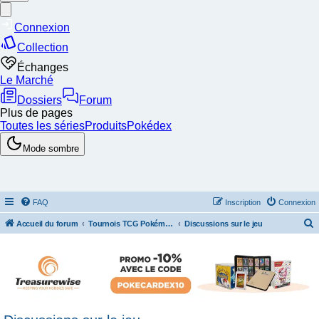
FAQ
Inscription
Connexion
Accueil du forum
Tournois TCG Pokémon & Stratégie
Discussions sur le jeu
e
c
h
e
r