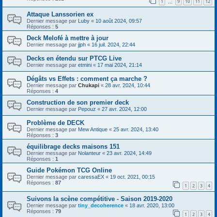
1
9
10
11
12
…
Attaque Lanssorien ex
Dernier message par
Luby
«
10 août 2024, 09:57
Réponses :
5
Deck Melofé à mettre à jour
Dernier message par
jjph
«
16 juil. 2024, 22:44
Decks en étendu sur PTCG Live
Dernier message par
etmini
«
17 mai 2024, 21:14
Dégâts vs Effets : comment ça marche ?
Dernier message par
Chukapi
«
28 avr. 2024, 10:44
Réponses :
4
Construction de son premier deck
Dernier message par
Pepouz
«
27 avr. 2024, 12:00
Problème de DECK
Dernier message par
Mew Antique
«
25 avr. 2024, 13:40
Réponses :
3
équilibrage decks maisons 151
Dernier message par
Nolanteur
«
23 avr. 2024, 14:49
Réponses :
1
Guide Pokémon TCG Online
Dernier message par
caressaEX
«
19 oct. 2021, 00:15
Réponses :
87
1
2
3
4
Suivons la scène compétitive - Saison 2019-2020
Dernier message par
tiny_decoherence
«
18 avr. 2020, 13:00
Réponses :
79
1
2
3
4