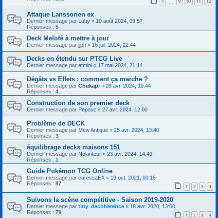
1
9
10
11
12
…
Attaque Lanssorien ex
Dernier message par
Luby
«
10 août 2024, 09:57
Réponses :
5
Deck Melofé à mettre à jour
Dernier message par
jjph
«
16 juil. 2024, 22:44
Decks en étendu sur PTCG Live
Dernier message par
etmini
«
17 mai 2024, 21:14
Dégâts vs Effets : comment ça marche ?
Dernier message par
Chukapi
«
28 avr. 2024, 10:44
Réponses :
4
Construction de son premier deck
Dernier message par
Pepouz
«
27 avr. 2024, 12:00
Problème de DECK
Dernier message par
Mew Antique
«
25 avr. 2024, 13:40
Réponses :
3
équilibrage decks maisons 151
Dernier message par
Nolanteur
«
23 avr. 2024, 14:49
Réponses :
1
Guide Pokémon TCG Online
Dernier message par
caressaEX
«
19 oct. 2021, 00:15
Réponses :
87
1
2
3
4
Suivons la scène compétitive - Saison 2019-2020
Dernier message par
tiny_decoherence
«
18 avr. 2020, 13:00
Réponses :
79
1
2
3
4