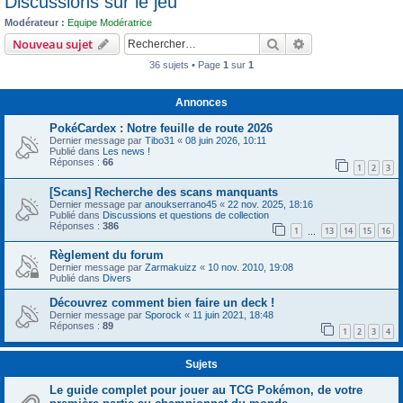
Discussions sur le jeu
c
Modérateur :
Equipe Modératrice
h
Rechercher
Recherche avanc
Nouveau sujet
e
36 sujets • Page
1
sur
1
r
Annonces
PokéCardex : Notre feuille de route 2026
Dernier message par
Tibo31
«
08 juin 2026, 10:11
Publié dans
Les news !
Réponses :
66
1
2
3
[Scans] Recherche des scans manquants
Dernier message par
anoukserrano45
«
22 nov. 2025, 18:16
Publié dans
Discussions et questions de collection
Réponses :
386
1
13
14
15
16
…
Règlement du forum
Dernier message par
Zarmakuizz
«
10 nov. 2010, 19:08
Publié dans
Divers
Découvrez comment bien faire un deck !
Dernier message par
Sporock
«
11 juin 2021, 18:48
Réponses :
89
1
2
3
4
Sujets
Le guide complet pour jouer au TCG Pokémon, de votre