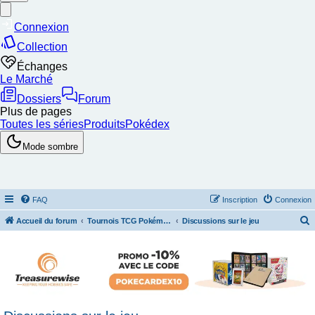
FAQ
Inscription
Connexion
Accueil du forum
Tournois TCG Pokémon & Stratégie
Discussions sur le jeu
e
c
h
e
r