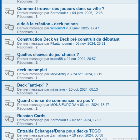
Réponses :
3
Comment trouver des joueurs dans sa ville ?
Dernier message par
Zarmakuizz
«
04 janv. 2025, 12:28
Réponses :
3
aide à la création - deck poison
Dernier message par
Willem59
«
03 janv. 2025, 17:47
Réponses :
1
Construction Deck vs Deck pré construit du débutant
Dernier message par
Pikattchoumm
«
06 nov. 2024, 23:31
Réponses :
2
Quelles sleeves de jeu choisir ?
Dernier message par
louiss58
«
24 oct. 2024, 20:57
Réponses :
2
deck incomplet
Dernier message par
Mew Antique
«
24 oct. 2024, 18:19
Réponses :
1
Deck "anti-ex" ?
Dernier message par
miroslave
«
10 oct. 2024, 08:13
Réponses :
2
Quand choisir de commencer, ou pas ?
Dernier message par
MONSIEURODA
«
03 oct. 2024, 18:47
Réponses :
2
Russian Cards
Dernier message par
Zarmakuizz
«
02 oct. 2024, 17:03
Réponses :
1
Entraide Echanges/Dons pour decks TCGO
Dernier message par
Zarmakuizz
«
19 sept. 2024, 08:38
Réponses :
281