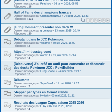
première partie au championnat du monde
Dernier message par
Peachou
«
03 janv. 2026, 08:55
Réponses :
18
Hall of Fame des champions français
Dernier message par
Chimpanfeu1973
«
04 sept. 2025, 13:33
Réponses :
131
1
2
3
4
5
6
[Tuto] Comment présenter son deck !!!
Dernier message par
gromagot
«
13 mars 2025, 20:49
Réponses :
20
Débutant dans le JCC Pokémon.
Dernier message par
Voltame
«
30 juil. 2026, 16:00
Réponses :
2
https://limitlesstcg.com/
Dernier message par
alorszut
«
19 juin 2026, 15:14
Réponses :
4
[Découverte] J’ai créé un outil pour construire et découvrir
des decks Pokémon JCC : PokéBuilder
Dernier message par
GregGoose
«
24 mai 2026, 19:47
Réponses :
2
Débutante
Dernier message par
SayaGen1
«
11 mai 2026, 17:17
Réponses :
2
Stepper par types en format étendu
Dernier message par
Hyliath
«
03 mai 2026, 21:21
Résultats des League Cups, saison 2025-2026
Dernier message par
Luby
«
07 avr. 2026, 12:01
Réponses :
4