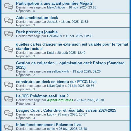
Participation à une avant première Méga 2
Dernier message par
Mew Antique
«
16 nov. 2025, 23:15
Réponses :
5
Aide amélioration deck
Dernier message par
Judo18
«
16 oct. 2025, 11:53
Réponses :
3
Deck préconçu jouable
Dernier message par
DerMax59
«
11 oct. 2025, 08:30
quelles cartes d'ancienne extension est valable pour le format
standart actuel
Dernier message par
Kolai
«
20 août 2025, 12:40
Réponses :
3
Gestion de collection + optimisation deck Poison (Standard
2025)
Dernier message par
russellbeckwith
«
13 août 2025, 09:26
Réponses :
2
construire un deck en étendu sur PTCG Live
Dernier message par
Lillian Quinn
«
24 juin 2025, 09:56
Réponses :
1
Le JCC Pokémon est-il lent ?
Dernier message par
AlphaCoreLatios
«
22 avr. 2025, 20:30
Réponses :
1
League Cups : Calendrier et résultats, saison 2024-2025
Dernier message par
Luby
«
25 mars 2025, 15:57
Réponses :
4
Infos fonctionnement Pokemon live
Dernier message par
etmini
«
03 févr. 2025, 16:40