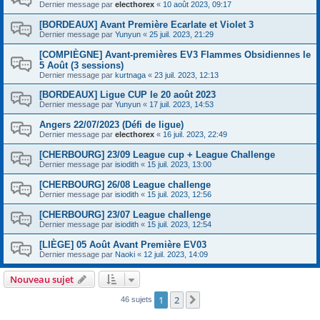
Dernier message par
electhorex
«
10 août 2023, 09:17
[BORDEAUX] Avant Première Ecarlate et Violet 3
Dernier message par
Yunyun
«
25 juil. 2023, 21:29
[COMPIÈGNE] Avant-premières EV3 Flammes Obsidiennes le
5 Août (3 sessions)
Dernier message par
kurtnaga
«
23 juil. 2023, 12:13
[BORDEAUX] Ligue CUP le 20 août 2023
Dernier message par
Yunyun
«
17 juil. 2023, 14:53
Angers 22/07/2023 (Défi de ligue)
Dernier message par
electhorex
«
16 juil. 2023, 22:49
[CHERBOURG] 23/09 League cup + League Challenge
Dernier message par
isiodith
«
15 juil. 2023, 13:00
[CHERBOURG] 26/08 League challenge
Dernier message par
isiodith
«
15 juil. 2023, 12:56
[CHERBOURG] 23/07 League challenge
Dernier message par
isiodith
«
15 juil. 2023, 12:54
[LIÈGE] 05 Août Avant Première EV03
Dernier message par
Naoki
«
12 juil. 2023, 14:09
Nouveau sujet
1
2
Suivant
46 sujets