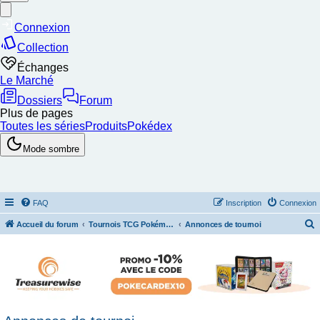
FAQ
Inscription
Connexion
Accueil du forum
Tournois TCG Pokémon & Stratégie
Annonces de tournoi
e
c
h
e
r