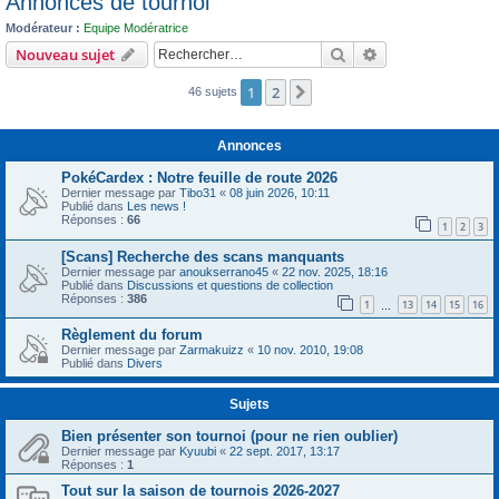
Annonces de tournoi
c
Modérateur :
Equipe Modératrice
h
Rechercher
Recherche avanc
Nouveau sujet
e
1
2
r
Suivant
46 sujets
Annonces
PokéCardex : Notre feuille de route 2026
Dernier message par
Tibo31
«
08 juin 2026, 10:11
Publié dans
Les news !
Réponses :
66
1
2
3
[Scans] Recherche des scans manquants
Dernier message par
anoukserrano45
«
22 nov. 2025, 18:16
Publié dans
Discussions et questions de collection
Réponses :
386
1
13
14
15
16
…
Règlement du forum
Dernier message par
Zarmakuizz
«
10 nov. 2010, 19:08
Publié dans
Divers
Sujets
Bien présenter son tournoi (pour ne rien oublier)
Dernier message par
Kyuubi
«
22 sept. 2017, 13:17
Réponses :
1
Tout sur la saison de tournois 2026-2027