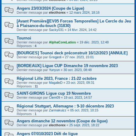
Angers 23/03/2024 (Coupe de Ligue)
Dernier message par
electhorex
«
12 mars 2024, 18:16
[Avant Première][EV05 Forces Temporelles] Le Cercle du Jeu
à Plaisance-du-touch (31830)
Dernier message par
Sacky031
«
14 févr. 2024, 14:42
Tournoi
Dernier message par
AlphaCoreLatios
«
19 déc. 2023, 12:48
Réponses :
4
[BOURGES] Tounoi deck préconstruit 16/12/2023 [ANNULE]
Dernier message par
Gregjedi
«
27 nov. 2023, 15:01
[BORDEAUX] Ligue CUP Dimanche 19 novembre 2023
Dernier message par
Yunyun
«
30 oct. 2023, 08:48
Régional Lille 2023, France : 21-22 octobre
Dernier message par
MagalieD
«
23 oct. 2023, 09:31
Réponses :
11
SAINT-GIRONS Ligue cup 19 Novembre
Dernier message par
Clem09
«
19 oct. 2023, 14:57
Régional Stuttgart, Allemagne : 9-10 décembre 2023
Dernier message par
Zarmakuizz
«
05 oct. 2023, 10:15
Réponses :
1
Angers dimanche 12 novembre (Coupe de ligue)
Dernier message par
electhorex
«
25 sept. 2023, 18:22
Angers 07/010/2023 Défi de ligue