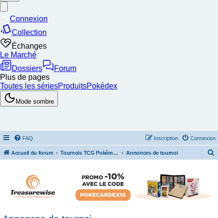
FAQ
Inscription
Connexion
Accueil du forum
Tournois TCG Pokémon & Stratégie
Annonces de tournoi
e
c
h
e
r