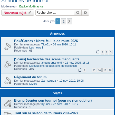
Annonces de tournoi
c
Modérateur :
Equipe Modératrice
h
Rechercher
Recherche avanc
Nouveau sujet
e
1
2
r
Suivant
46 sujets
Annonces
PokéCardex : Notre feuille de route 2026
Dernier message par
Tibo31
«
08 juin 2026, 10:11
Publié dans
Les news !
Réponses :
66
1
2
3
[Scans] Recherche des scans manquants
Dernier message par
anoukserrano45
«
22 nov. 2025, 18:16
Publié dans
Discussions et questions de collection
Réponses :
386
1
13
14
15
16
…
Règlement du forum
Dernier message par
Zarmakuizz
«
10 nov. 2010, 19:08
Publié dans
Divers
Sujets
Bien présenter son tournoi (pour ne rien oublier)
Dernier message par
Kyuubi
«
22 sept. 2017, 13:17
Réponses :
1
Tout sur la saison de tournois 2026-2027