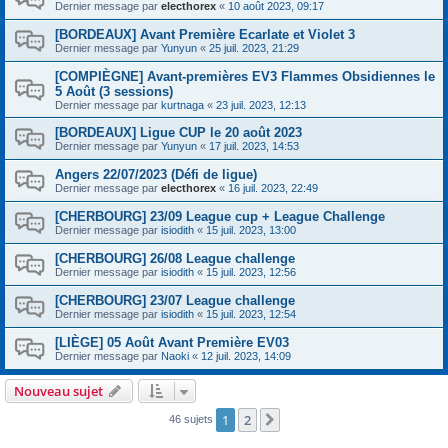
Dernier message par
electhorex
«
10 août 2023, 09:17
[BORDEAUX] Avant Première Ecarlate et Violet 3
Dernier message par
Yunyun
«
25 juil. 2023, 21:29
[COMPIÈGNE] Avant-premières EV3 Flammes Obsidiennes le
5 Août (3 sessions)
Dernier message par
kurtnaga
«
23 juil. 2023, 12:13
[BORDEAUX] Ligue CUP le 20 août 2023
Dernier message par
Yunyun
«
17 juil. 2023, 14:53
Angers 22/07/2023 (Défi de ligue)
Dernier message par
electhorex
«
16 juil. 2023, 22:49
[CHERBOURG] 23/09 League cup + League Challenge
Dernier message par
isiodith
«
15 juil. 2023, 13:00
[CHERBOURG] 26/08 League challenge
Dernier message par
isiodith
«
15 juil. 2023, 12:56
[CHERBOURG] 23/07 League challenge
Dernier message par
isiodith
«
15 juil. 2023, 12:54
[LIÈGE] 05 Août Avant Première EV03
Dernier message par
Naoki
«
12 juil. 2023, 14:09
Nouveau sujet
1
2
Suivant
46 sujets