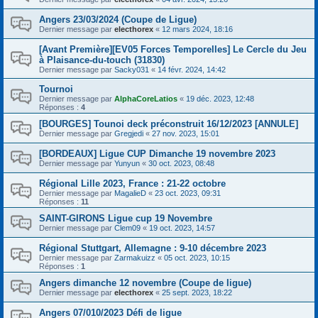
Angers 23/03/2024 (Coupe de Ligue)
Dernier message par
electhorex
«
12 mars 2024, 18:16
[Avant Première][EV05 Forces Temporelles] Le Cercle du Jeu
à Plaisance-du-touch (31830)
Dernier message par
Sacky031
«
14 févr. 2024, 14:42
Tournoi
Dernier message par
AlphaCoreLatios
«
19 déc. 2023, 12:48
Réponses :
4
[BOURGES] Tounoi deck préconstruit 16/12/2023 [ANNULE]
Dernier message par
Gregjedi
«
27 nov. 2023, 15:01
[BORDEAUX] Ligue CUP Dimanche 19 novembre 2023
Dernier message par
Yunyun
«
30 oct. 2023, 08:48
Régional Lille 2023, France : 21-22 octobre
Dernier message par
MagalieD
«
23 oct. 2023, 09:31
Réponses :
11
SAINT-GIRONS Ligue cup 19 Novembre
Dernier message par
Clem09
«
19 oct. 2023, 14:57
Régional Stuttgart, Allemagne : 9-10 décembre 2023
Dernier message par
Zarmakuizz
«
05 oct. 2023, 10:15
Réponses :
1
Angers dimanche 12 novembre (Coupe de ligue)
Dernier message par
electhorex
«
25 sept. 2023, 18:22
Angers 07/010/2023 Défi de ligue