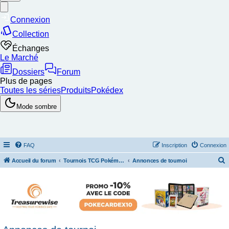
FAQ
Inscription
Connexion
Accueil du forum
Tournois TCG Pokémon & Stratégie
Annonces de tournoi
e
c
h
e
r