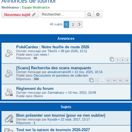
Annonces de tournoi
c
Modérateur :
Equipe Modératrice
h
Rechercher
Recherche avanc
Nouveau sujet
e
1
2
r
Suivant
46 sujets
Annonces
PokéCardex : Notre feuille de route 2026
Dernier message par
Tibo31
«
08 juin 2026, 10:11
Publié dans
Les news !
Réponses :
66
1
2
3
[Scans] Recherche des scans manquants
Dernier message par
anoukserrano45
«
22 nov. 2025, 18:16
Publié dans
Discussions et questions de collection
Réponses :
386
1
13
14
15
16
…
Règlement du forum
Dernier message par
Zarmakuizz
«
10 nov. 2010, 19:08
Publié dans
Divers
Sujets
Bien présenter son tournoi (pour ne rien oublier)
Dernier message par
Kyuubi
«
22 sept. 2017, 13:17
Réponses :
1
Tout sur la saison de tournois 2026-2027