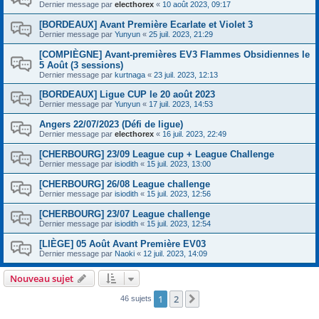
Dernier message par
electhorex
«
10 août 2023, 09:17
[BORDEAUX] Avant Première Ecarlate et Violet 3
Dernier message par
Yunyun
«
25 juil. 2023, 21:29
[COMPIÈGNE] Avant-premières EV3 Flammes Obsidiennes le
5 Août (3 sessions)
Dernier message par
kurtnaga
«
23 juil. 2023, 12:13
[BORDEAUX] Ligue CUP le 20 août 2023
Dernier message par
Yunyun
«
17 juil. 2023, 14:53
Angers 22/07/2023 (Défi de ligue)
Dernier message par
electhorex
«
16 juil. 2023, 22:49
[CHERBOURG] 23/09 League cup + League Challenge
Dernier message par
isiodith
«
15 juil. 2023, 13:00
[CHERBOURG] 26/08 League challenge
Dernier message par
isiodith
«
15 juil. 2023, 12:56
[CHERBOURG] 23/07 League challenge
Dernier message par
isiodith
«
15 juil. 2023, 12:54
[LIÈGE] 05 Août Avant Première EV03
Dernier message par
Naoki
«
12 juil. 2023, 14:09
Nouveau sujet
1
2
Suivant
46 sujets