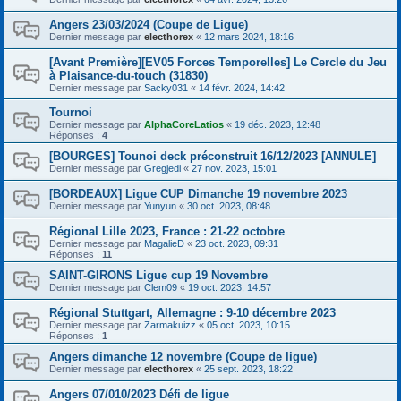
Angers 23/03/2024 (Coupe de Ligue)
Dernier message par
electhorex
«
12 mars 2024, 18:16
[Avant Première][EV05 Forces Temporelles] Le Cercle du Jeu
à Plaisance-du-touch (31830)
Dernier message par
Sacky031
«
14 févr. 2024, 14:42
Tournoi
Dernier message par
AlphaCoreLatios
«
19 déc. 2023, 12:48
Réponses :
4
[BOURGES] Tounoi deck préconstruit 16/12/2023 [ANNULE]
Dernier message par
Gregjedi
«
27 nov. 2023, 15:01
[BORDEAUX] Ligue CUP Dimanche 19 novembre 2023
Dernier message par
Yunyun
«
30 oct. 2023, 08:48
Régional Lille 2023, France : 21-22 octobre
Dernier message par
MagalieD
«
23 oct. 2023, 09:31
Réponses :
11
SAINT-GIRONS Ligue cup 19 Novembre
Dernier message par
Clem09
«
19 oct. 2023, 14:57
Régional Stuttgart, Allemagne : 9-10 décembre 2023
Dernier message par
Zarmakuizz
«
05 oct. 2023, 10:15
Réponses :
1
Angers dimanche 12 novembre (Coupe de ligue)
Dernier message par
electhorex
«
25 sept. 2023, 18:22
Angers 07/010/2023 Défi de ligue