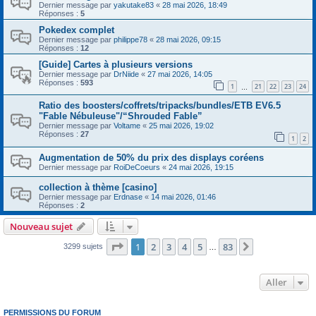
Dernier message par
yakutake83
«
28 mai 2026, 18:49
Réponses :
5
Pokedex complet
Dernier message par
philippe78
«
28 mai 2026, 09:15
Réponses :
12
[Guide] Cartes à plusieurs versions
Dernier message par
DrNiide
«
27 mai 2026, 14:05
Réponses :
593
1
21
22
23
24
…
Ratio des boosters/coffrets/tripacks/bundles/ETB EV6.5
"Fable Nébuleuse"/“Shrouded Fable”
Dernier message par
Voltame
«
25 mai 2026, 19:02
Réponses :
27
1
2
Augmentation de 50% du prix des displays coréens
Dernier message par
RoiDeCoeurs
«
24 mai 2026, 19:15
collection à thème [casino]
Dernier message par
Erdnase
«
14 mai 2026, 01:46
Réponses :
2
Nouveau sujet
Page
1
sur
83
1
2
3
4
5
83
Suivant
3299 sujets
…
Aller
PERMISSIONS DU FORUM