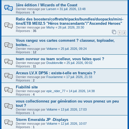
1ère édition / Wizards of the Coast
Dernier message par
Larsen
«
31 juil. 2026, 13:48
Réponses :
6
Ratio des boosters/coffrets/tripacks/bundles/duopacks/mini-
tins/ETB ME02.5 "Héros transcendants"/"Ascended Heroes"
Dernier message par
Mishy
«
26 juil. 2026, 20:30
Réponses :
35
1
2
Vous rangez vos cartes comment ? classeur, toploader,
boites...
Dernier message par
Voltame
«
25 juil. 2026, 09:24
Réponses :
12
team ouvreur ou team scelleur, vous faites quoi ?
Dernier message par
Doublonville
«
25 juil. 2026, 00:02
Réponses :
11
Arceus LV.X DP56 : existe-t-elle en français ?
Dernier message par
Fouxlamme
«
17 juil. 2026, 21:33
Réponses :
2
Fiabilité site
Dernier message par
epic_rider_77
«
14 juil. 2026, 14:38
Réponses :
4
vous collectionnez par génération ou vous prenez un peu
tout ?
Dernier message par
Voltame
«
13 juil. 2026, 17:03
Réponses :
1
Storm Emeralda JP -Displays
Dernier message par
Voltame
«
12 juil. 2026, 10:07
Réponses :
1