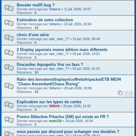
Booster me05 bug ?
Dernier message par
Voltame
«
11 juil. 2026, 10:07
Réponses :
6
Estimation de votre collection
Dernier message par
Voltame
«
10 juil. 2026, 10:04
Réponses :
15
choix d'une série
Dernier message par
epic_rider_77
«
10 juil. 2026, 09:49
Réponses :
5
2 Display japonais meme édition mais differents
Dernier message par
epic_rider_77
«
03 juil. 2026, 14:51
Réponses :
5
Dracaufeu Aquapolis Vrai ou faux ?
Dernier message par
epic_rider_77
«
02 juil. 2026, 01:53
Réponses :
10
Ratio des boosters/displays/coffrets/tripacks/ETB ME04
"Chaos Ascendant/Chaos Rising"
Dernier message par
Voltame
«
29 juin 2026, 18:00
Réponses :
32
1
2
Explication sur les types de cartes
Dernier message par
3l3ktr0
«
26 juin 2026, 14:42
Réponses :
3
Promo Détective Pikachu (SM) qui existe en FR ?
Dernier message par
matt120
«
18 juin 2026, 16:54
Réponses :
5
vous passez par discord pour echanger vos doubles ?
Dernier message par
epic_rider_77
«
18 juin 2026, 09:41