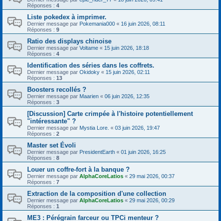
Réponses :
4
Liste pokedex à imprimer.
Dernier message par
Pokemania000
«
16 juin 2026, 08:11
Réponses :
9
Ratio des displays chinoise
Dernier message par
Voltame
«
15 juin 2026, 18:18
Réponses :
4
Identification des séries dans les coffrets.
Dernier message par
Okidoky
«
15 juin 2026, 02:11
Réponses :
13
Boosters recollés ?
Dernier message par
Maarien
«
06 juin 2026, 12:35
Réponses :
3
[Discussion] Carte crimpée à l'histoire potentiellement
"intéressante" ?
Dernier message par
Mystia Lore.
«
03 juin 2026, 19:47
Réponses :
2
Master set Évoli
Dernier message par
PresidentEarth
«
01 juin 2026, 16:25
Réponses :
8
Louer un coffre-fort à la banque ?
Dernier message par
AlphaCoreLatios
«
29 mai 2026, 00:37
Réponses :
7
Extraction de la composition d'une collection
Dernier message par
AlphaCoreLatios
«
29 mai 2026, 00:29
Réponses :
1
ME3 : Pérégrain farceur ou TPCi menteur ?