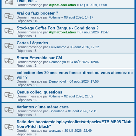
l'état, etc...
Dernier message par
AlphaCoreLatios
«
13 juil. 2019, 17:58
Vrai ou faux booster ?
Dernier message par
Voltame
«
08 août 2026, 14:17
Réponses :
10
Stockage Coffre Fort Banque - Conditions ?
Dernier message par
AlphaCoreLatios
«
07 août 2026, 13:47
Réponses :
1
Cartes Légendes
Dernier message par
Fouxlamme
«
05 août 2026, 12:22
Réponses :
3
Storm Emeralda sur CM
Dernier message par
DemonKlyd
«
04 août 2026, 18:04
Réponses :
2
collection des 30 ans, vous foncez direct ou vous attendez de
voir ?
Dernier message par
DemonKlyd
«
04 août 2026, 17:56
Réponses :
8
Qenus collec, questions
Dernier message par
Voltame
«
02 août 2026, 21:32
Réponses :
6
Variantes d'une même carte
Dernier message par
Tinaudace
«
01 août 2026, 12:11
Réponses :
4
Ratio des boosters/displays/coffrets/tripacks/ETB ME05 "Nuit
Noire/Pitch Black"
Dernier message par
alorszut
«
30 juil. 2026, 22:49
Réponses :
9