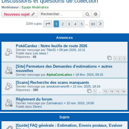
Discussions et questions de collection
c
Modérateur :
Equipe Modératrice
h
Rechercher
Recherche avanc
Nouveau sujet
e
Page
1
sur
83
1
2
3
4
5
83
r
Suivant
3299 sujets
…
Annonces
PokéCardex : Notre feuille de route 2026
Dernier message par
Tibo31
«
08 juin 2026, 10:11
Publié dans
Les news !
Réponses :
66
1
2
3
[Site] Fermeture des Demandes d'estimations + autres
nouvelles
Dernier message par
AlphaCoreLatios
«
18 févr. 2024, 09:15
[Scans] Recherche des scans manquants
Dernier message par
anoukserrano45
«
22 nov. 2025, 18:16
Réponses :
386
1
13
14
15
16
…
Règlement du forum
Dernier message par
Zarmakuizz
«
10 nov. 2010, 19:08
Publié dans
Divers
Sujets
[Guide] FAQ générale : Estimation, Envois postaux, Evaluer