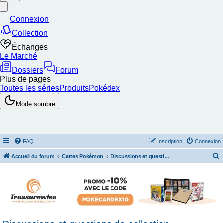
FAQ
Inscription
Connexion
Accueil du forum
Cartes Pokémon
Discussions et questions de collection
e
c
h
e
r