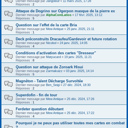
Dernier message par
Jangolouf
«
11 mars 2025, 17:28
Réponses :
2
Attaque de Dogrino sur Ogerpon masque de la pierre ex
Dernier message par
AlphaCoreLatios
«
17 févr. 2025, 13:12
Réponses :
5
Question sur l'effet de la carte Bria
Dernier message par
Mew Antique
«
25 janv. 2025, 21:11
Réponses :
1
Deck préconstruits Dracaufeu/Gardevoir et future rotation
Dernier message par
Nicobol
«
24 janv. 2025, 14:05
Réponses :
4
Conditions d'activation des cartes "Dresseur"
Dernier message par
Matyucard
«
19 janv. 2025, 11:21
Réponses :
8
Question sur attaque de Zoroark Hisui
Dernier message par
Zarmakuizz
«
03 janv. 2025, 14:14
Réponses :
5
Magnéton - Talent Décharge Survoltée
Dernier message par
Ben_Seigi
«
27 déc. 2024, 18:30
Réponses :
2
Superdofin - fin de tour
Dernier message par
Mew Antique
«
25 déc. 2024, 17:26
Réponses :
1
Ferdeter question débutant
Dernier message par
Mew Antique
«
25 déc. 2024, 17:22
Réponses :
4
Pourquoi je ne peux pas utiliser toutes mes cartes en combat
?