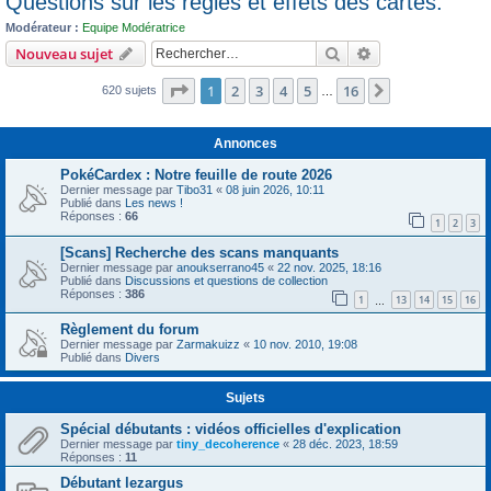
Questions sur les règles et effets des cartes.
c
Modérateur :
Equipe Modératrice
h
Rechercher
Recherche avanc
Nouveau sujet
e
Page
1
sur
16
1
2
3
4
5
16
r
Suivant
620 sujets
…
Annonces
PokéCardex : Notre feuille de route 2026
Dernier message par
Tibo31
«
08 juin 2026, 10:11
Publié dans
Les news !
Réponses :
66
1
2
3
[Scans] Recherche des scans manquants
Dernier message par
anoukserrano45
«
22 nov. 2025, 18:16
Publié dans
Discussions et questions de collection
Réponses :
386
1
13
14
15
16
…
Règlement du forum
Dernier message par
Zarmakuizz
«
10 nov. 2010, 19:08
Publié dans
Divers
Sujets
Spécial débutants : vidéos officielles d'explication
Dernier message par
tiny_decoherence
«
28 déc. 2023, 18:59
Réponses :
11
Débutant lezargus