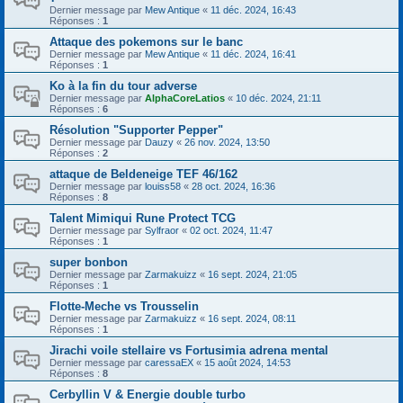
Dernier message par
Mew Antique
«
11 déc. 2024, 16:43
Réponses :
1
Attaque des pokemons sur le banc
Dernier message par
Mew Antique
«
11 déc. 2024, 16:41
Réponses :
1
Ko à la fin du tour adverse
Dernier message par
AlphaCoreLatios
«
10 déc. 2024, 21:11
Réponses :
6
Résolution "Supporter Pepper"
Dernier message par
Dauzy
«
26 nov. 2024, 13:50
Réponses :
2
attaque de Beldeneige TEF 46/162
Dernier message par
louiss58
«
28 oct. 2024, 16:36
Réponses :
8
Talent Mimiqui Rune Protect TCG
Dernier message par
Sylfraor
«
02 oct. 2024, 11:47
Réponses :
1
super bonbon
Dernier message par
Zarmakuizz
«
16 sept. 2024, 21:05
Réponses :
1
Flotte-Meche vs Trousselin
Dernier message par
Zarmakuizz
«
16 sept. 2024, 08:11
Réponses :
1
Jirachi voile stellaire vs Fortusimia adrena mental
Dernier message par
caressaEX
«
15 août 2024, 14:53
Réponses :
8
Cerbyllin V & Energie double turbo