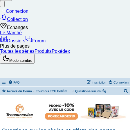
FAQ
Inscription
Connexion
Accueil du forum
Tournois TCG Pokémon & Stratégie
Questions sur les règles et effets des cartes.
e
c
h
e
r