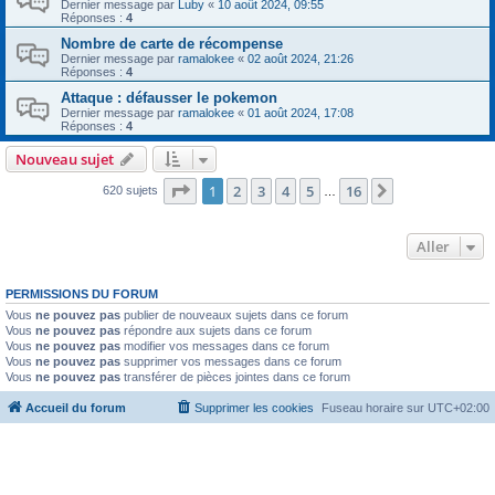
Dernier message par
Luby
«
10 août 2024, 09:55
Réponses :
4
Nombre de carte de récompense
Dernier message par
ramalokee
«
02 août 2024, 21:26
Réponses :
4
Attaque : défausser le pokemon
Dernier message par
ramalokee
«
01 août 2024, 17:08
Réponses :
4
Nouveau sujet
Page
1
sur
16
1
2
3
4
5
16
Suivant
620 sujets
…
Aller
PERMISSIONS DU FORUM
Vous
ne pouvez pas
publier de nouveaux sujets dans ce forum
Vous
ne pouvez pas
répondre aux sujets dans ce forum
Vous
ne pouvez pas
modifier vos messages dans ce forum
Vous
ne pouvez pas
supprimer vos messages dans ce forum
Vous
ne pouvez pas
transférer de pièces jointes dans ce forum
Accueil du forum
Supprimer les cookies
Fuseau horaire sur
UTC+02:00