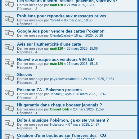
Les serveurs discord 'restock' pokemon, votre avis?
Dernier message par
matt120
«
21 mai 2025, 16:00
Réponses :
2
Problème pour répondre aux messages privés
Dernier message par
Yofe44
«
05 mai 2025, 10:58
Réponses :
2
Google Ads pour vendre des cartes Pokémon
Dernier message par
OlendaCarloti
«
19 avr. 2025, 00:28
Avis sur l'authenticité d'une carte
Dernier message par
matt120
«
28 mars 2025, 15:06
Réponses :
4
Nouvelle arnaque aux vendeurs VINTED
Dernier message par
matt120
«
27 mars 2025, 15:18
Réponses :
1
Sleeves
Dernier message par
psykokwaknameko
«
24 mars 2025, 19:54
Réponses :
2
Pokemon ZA - Pokemon presents
Dernier message par
Jenifael_Skyla
«
20 mars 2025, 17:42
Réponses :
2
Hit garantie dans chaque booster japonais ?
Dernier message par
OrsonHobb
«
20 mars 2025, 11:59
Réponses :
1
Boîte à musique Pokémon, ça existe vraiment ?
Dernier message par
Nolanteur
«
07 mars 2025, 14:27
Réponses :
1
Création d'une boutique sur l'univers des TCG