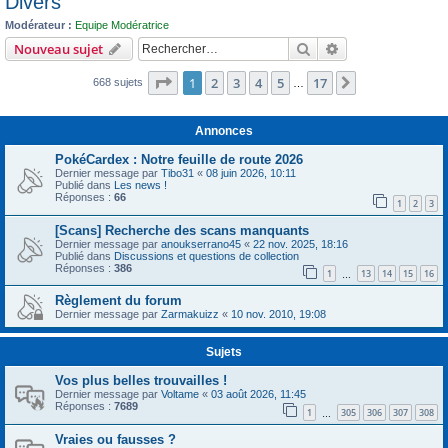
Divers
c
Modérateur :
Equipe Modératrice
h
Rechercher
Recherche avanc
Nouveau sujet
e
Page
1
sur
17
1
2
3
4
5
17
r
Suivant
668 sujets
…
Annonces
PokéCardex : Notre feuille de route 2026
Dernier message par
Tibo31
«
08 juin 2026, 10:11
Publié dans
Les news !
Réponses :
66
1
2
3
[Scans] Recherche des scans manquants
Dernier message par
anoukserrano45
«
22 nov. 2025, 18:16
Publié dans
Discussions et questions de collection
Réponses :
386
1
13
14
15
16
…
Règlement du forum
Dernier message par
Zarmakuizz
«
10 nov. 2010, 19:08
Sujets
Vos plus belles trouvailles !
Dernier message par
Voltame
«
03 août 2026, 11:45
Réponses :
7689
1
305
306
307
308
…
Vraies ou fausses ?