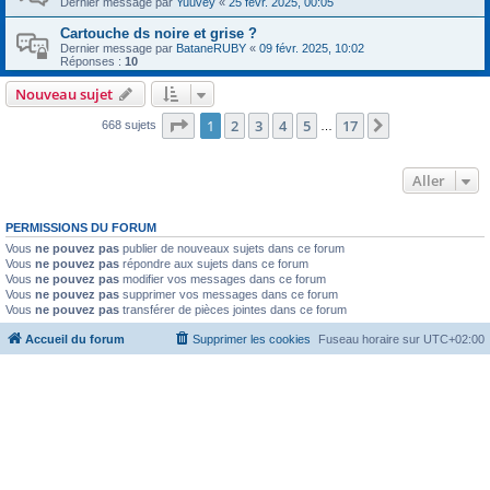
Dernier message par
Yuuvey
«
25 févr. 2025, 00:05
Cartouche ds noire et grise ?
Dernier message par
BataneRUBY
«
09 févr. 2025, 10:02
Réponses :
10
Nouveau sujet
Page
1
sur
17
1
2
3
4
5
17
Suivant
668 sujets
…
Aller
PERMISSIONS DU FORUM
Vous
ne pouvez pas
publier de nouveaux sujets dans ce forum
Vous
ne pouvez pas
répondre aux sujets dans ce forum
Vous
ne pouvez pas
modifier vos messages dans ce forum
Vous
ne pouvez pas
supprimer vos messages dans ce forum
Vous
ne pouvez pas
transférer de pièces jointes dans ce forum
Accueil du forum
Supprimer les cookies
Fuseau horaire sur
UTC+02:00