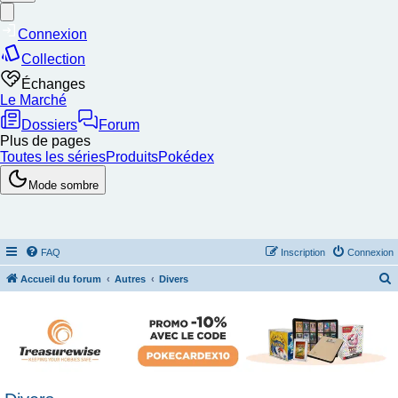
FAQ
Inscription
Connexion
Accueil du forum
Autres
Divers
e
c
h
e
r