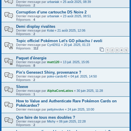
Dernier message par
urbaniak
«
25 août 2025, 08:39
Réponses :
2
Corruption d’une cartouche DS Noire 2
Dernier message par
urbaniak
«
23 août 2025, 08:51
Réponses :
4
Demi display rivalites
Dernier message par
Kolai
«
21 août 2025, 12:06
Réponses :
2
Topic officiel Pokémon Let's GO pikachu / evoli
Dernier message par
Cyril2911
«
20 juil. 2025, 01:23
Réponses :
112
1
2
3
4
5
Paquet d'énergie
Dernier message par
matt120
«
13 juil. 2025, 15:05
Réponses :
8
Pin's Genesect Shiny, provenance ?
Dernier message par
poke-cards40
«
04 juil. 2025, 14:50
Réponses :
2
Sleeve
Dernier message par
AlphaCoreLatios
«
30 juin 2025, 11:28
Réponses :
1
How to Value and Authenticate Rare Pokémon Cards on
Pokécardex?
Dernier message par
pettyinvolve
«
24 juin 2025, 10:00
Que faire de tous mes doubles ?
Dernier message par
Mishy
«
06 juin 2025, 22:28
Réponses :
2