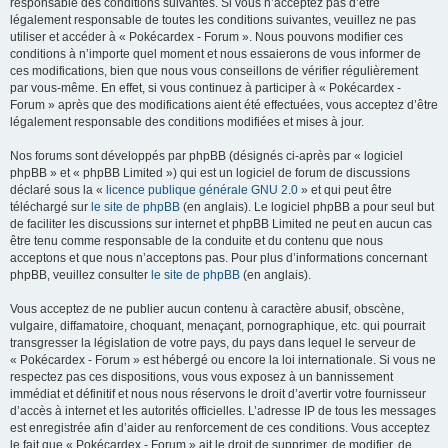
responsable des conditions suivantes. Si vous n’acceptez pas d’être
c
légalement responsable de toutes les conditions suivantes, veuillez ne pas
h
utiliser et accéder à « Pokécardex - Forum ». Nous pouvons modifier ces
conditions à n’importe quel moment et nous essaierons de vous informer de
e
ces modifications, bien que nous vous conseillons de vérifier régulièrement
r
par vous-même. En effet, si vous continuez à participer à « Pokécardex -
Forum » après que des modifications aient été effectuées, vous acceptez d’être
légalement responsable des conditions modifiées et mises à jour.
Nos forums sont développés par phpBB (désignés ci-après par « logiciel
phpBB » et « phpBB Limited ») qui est un logiciel de forum de discussions
déclaré sous la «
licence publique générale GNU 2.0
» et qui peut être
téléchargé sur
le site de phpBB
(en anglais). Le logiciel phpBB a pour seul but
de faciliter les discussions sur internet et phpBB Limited ne peut en aucun cas
être tenu comme responsable de la conduite et du contenu que nous
acceptons et que nous n’acceptons pas. Pour plus d’informations concernant
phpBB, veuillez consulter
le site de phpBB
(en anglais).
Vous acceptez de ne publier aucun contenu à caractère abusif, obscène,
vulgaire, diffamatoire, choquant, menaçant, pornographique, etc. qui pourrait
transgresser la législation de votre pays, du pays dans lequel le serveur de
« Pokécardex - Forum » est hébergé ou encore la loi internationale. Si vous ne
respectez pas ces dispositions, vous vous exposez à un bannissement
immédiat et définitif et nous nous réservons le droit d’avertir votre fournisseur
d’accès à internet et les autorités officielles. L’adresse IP de tous les messages
est enregistrée afin d’aider au renforcement de ces conditions. Vous acceptez
le fait que « Pokécardex - Forum » ait le droit de supprimer, de modifier, de