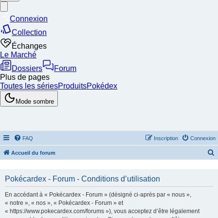
FAQ
Inscription
Connexion
Accueil du forum
e
c
Pokécardex - Forum - Conditions d’utilisation
h
En accédant à « Pokécardex - Forum » (désigné ci-après par « nous »,
e
« notre », « nos », « Pokécardex - Forum » et
« https://www.pokecardex.com/forums »), vous acceptez d’être légalement
r