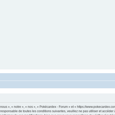
nous », « notre », « nos », « Pokécardex - Forum » et « https://www.pokecardex.c
 responsable de toutes les conditions suivantes, veuillez ne pas utiliser et accéd