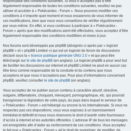
responsable des conditions suivantes. Si vous n’acceptez pas d’être
c
légalement responsable de toutes les conditions suivantes, veuillez ne pas
h
utiliser et accéder à « Pokécardex - Forum ». Nous pouvons modifier ces
conditions à n’importe quel moment et nous essaierons de vous informer de
e
ces modifications, bien que nous vous conseillons de vérifier régulièrement
r
par vous-même. En effet, si vous continuez à participer à « Pokécardex -
Forum » après que des modifications aient été effectuées, vous acceptez d’être
légalement responsable des conditions modifiées et mises à jour.
Nos forums sont développés par phpBB (désignés ci-après par « logiciel
phpBB » et « phpBB Limited ») qui est un logiciel de forum de discussions
déclaré sous la «
licence publique générale GNU 2.0
» et qui peut être
téléchargé sur
le site de phpBB
(en anglais). Le logiciel phpBB a pour seul but
de faciliter les discussions sur internet et phpBB Limited ne peut en aucun cas
être tenu comme responsable de la conduite et du contenu que nous
acceptons et que nous n’acceptons pas. Pour plus d’informations concernant
phpBB, veuillez consulter
le site de phpBB
(en anglais).
Vous acceptez de ne publier aucun contenu à caractère abusif, obscène,
vulgaire, diffamatoire, choquant, menaçant, pornographique, etc. qui pourrait
transgresser la législation de votre pays, du pays dans lequel le serveur de
« Pokécardex - Forum » est hébergé ou encore la loi internationale. Si vous ne
respectez pas ces dispositions, vous vous exposez à un bannissement
immédiat et définitif et nous nous réservons le droit d’avertir votre fournisseur
d’accès à internet et les autorités officielles. L’adresse IP de tous les messages
est enregistrée afin d’aider au renforcement de ces conditions. Vous acceptez
le fait que « Pokécardex - Forum » ait le droit de supprimer, de modifier, de