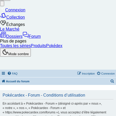
FAQ
Inscription
Connexion
Accueil du forum
e
c
Pokécardex - Forum - Conditions d’utilisation
h
En accédant à « Pokécardex - Forum » (désigné ci-après par « nous »,
e
« notre », « nos », « Pokécardex - Forum » et
« https://www.pokecardex.com/forums »), vous acceptez d’être légalement
r