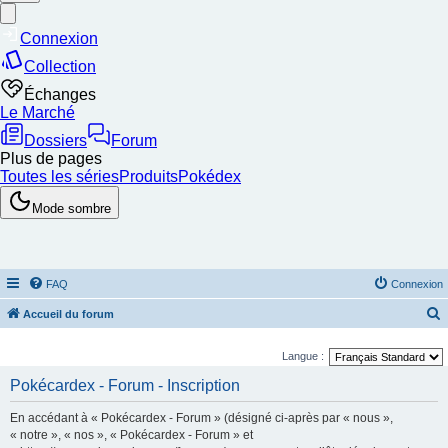
FAQ
Connexion
Accueil du forum
e
Langue :
c
Pokécardex - Forum - Inscription
h
e
En accédant à « Pokécardex - Forum » (désigné ci-après par « nous »,
r
« notre », « nos », « Pokécardex - Forum » et