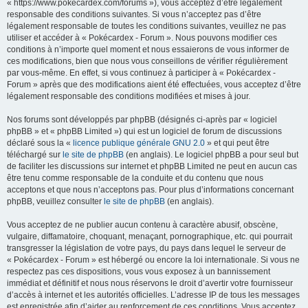
« https://www.pokecardex.com/forums »), vous acceptez d’être légalement
c
responsable des conditions suivantes. Si vous n’acceptez pas d’être
h
légalement responsable de toutes les conditions suivantes, veuillez ne pas
utiliser et accéder à « Pokécardex - Forum ». Nous pouvons modifier ces
e
conditions à n’importe quel moment et nous essaierons de vous informer de
r
ces modifications, bien que nous vous conseillons de vérifier régulièrement
par vous-même. En effet, si vous continuez à participer à « Pokécardex -
Forum » après que des modifications aient été effectuées, vous acceptez d’être
légalement responsable des conditions modifiées et mises à jour.
Nos forums sont développés par phpBB (désignés ci-après par « logiciel
phpBB » et « phpBB Limited ») qui est un logiciel de forum de discussions
déclaré sous la «
licence publique générale GNU 2.0
» et qui peut être
téléchargé sur
le site de phpBB
(en anglais). Le logiciel phpBB a pour seul but
de faciliter les discussions sur internet et phpBB Limited ne peut en aucun cas
être tenu comme responsable de la conduite et du contenu que nous
acceptons et que nous n’acceptons pas. Pour plus d’informations concernant
phpBB, veuillez consulter
le site de phpBB
(en anglais).
Vous acceptez de ne publier aucun contenu à caractère abusif, obscène,
vulgaire, diffamatoire, choquant, menaçant, pornographique, etc. qui pourrait
transgresser la législation de votre pays, du pays dans lequel le serveur de
« Pokécardex - Forum » est hébergé ou encore la loi internationale. Si vous ne
respectez pas ces dispositions, vous vous exposez à un bannissement
immédiat et définitif et nous nous réservons le droit d’avertir votre fournisseur
d’accès à internet et les autorités officielles. L’adresse IP de tous les messages
est enregistrée afin d’aider au renforcement de ces conditions. Vous acceptez