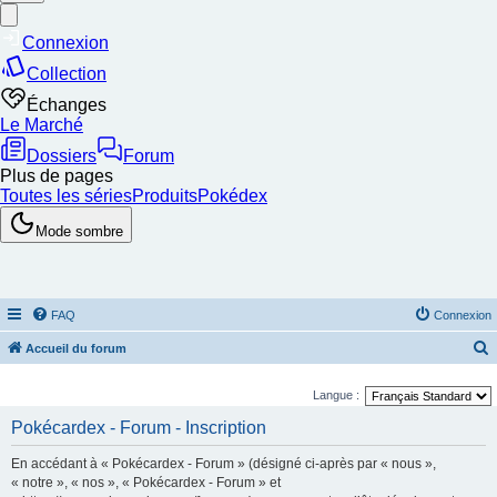
FAQ
Connexion
Accueil du forum
e
Langue :
c
Pokécardex - Forum - Inscription
h
e
En accédant à « Pokécardex - Forum » (désigné ci-après par « nous »,
r
« notre », « nos », « Pokécardex - Forum » et