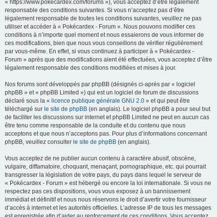
« https://www.pokecardex.com/forums »), vous acceptez d’être légalement
c
responsable des conditions suivantes. Si vous n’acceptez pas d’être
h
légalement responsable de toutes les conditions suivantes, veuillez ne pas
utiliser et accéder à « Pokécardex - Forum ». Nous pouvons modifier ces
e
conditions à n’importe quel moment et nous essaierons de vous informer de
r
ces modifications, bien que nous vous conseillons de vérifier régulièrement
par vous-même. En effet, si vous continuez à participer à « Pokécardex -
Forum » après que des modifications aient été effectuées, vous acceptez d’être
légalement responsable des conditions modifiées et mises à jour.
Nos forums sont développés par phpBB (désignés ci-après par « logiciel
phpBB » et « phpBB Limited ») qui est un logiciel de forum de discussions
déclaré sous la «
licence publique générale GNU 2.0
» et qui peut être
téléchargé sur
le site de phpBB
(en anglais). Le logiciel phpBB a pour seul but
de faciliter les discussions sur internet et phpBB Limited ne peut en aucun cas
être tenu comme responsable de la conduite et du contenu que nous
acceptons et que nous n’acceptons pas. Pour plus d’informations concernant
phpBB, veuillez consulter
le site de phpBB
(en anglais).
Vous acceptez de ne publier aucun contenu à caractère abusif, obscène,
vulgaire, diffamatoire, choquant, menaçant, pornographique, etc. qui pourrait
transgresser la législation de votre pays, du pays dans lequel le serveur de
« Pokécardex - Forum » est hébergé ou encore la loi internationale. Si vous ne
respectez pas ces dispositions, vous vous exposez à un bannissement
immédiat et définitif et nous nous réservons le droit d’avertir votre fournisseur
d’accès à internet et les autorités officielles. L’adresse IP de tous les messages
est enregistrée afin d’aider au renforcement de ces conditions. Vous acceptez