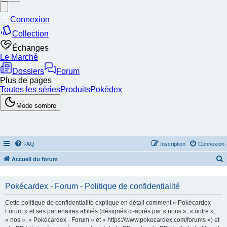
FAQ
Inscription
Connexion
Accueil du forum
e
c
Pokécardex - Forum - Politique de confidentialité
h
Cette politique de confidentialité explique en détail comment « Pokécardex -
e
Forum » et ses partenaires affiliés (désignés ci-après par « nous », « notre »,
« nos », « Pokécardex - Forum » et « https://www.pokecardex.com/forums ») et
r