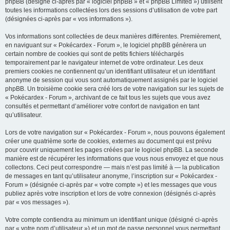
phpBB (désigné ci-après par « logiciel phpBB » et « phpBB Limited ») utilisent
c
toutes les informations collectées lors des sessions d’utilisation de votre part
h
(désignées ci-après par « vos informations »).
e
Vos informations sont collectées de deux manières différentes. Premièrement,
r
en naviguant sur « Pokécardex - Forum », le logiciel phpBB génèrera un
certain nombre de cookies qui sont de petits fichiers téléchargés
temporairement par le navigateur internet de votre ordinateur. Les deux
premiers cookies ne contiennent qu’un identifiant utilisateur et un identifiant
anonyme de session qui vous sont automatiquement assignés par le logiciel
phpBB. Un troisième cookie sera créé lors de votre navigation sur les sujets de
« Pokécardex - Forum », archivant de ce fait tous les sujets que vous avez
consultés et permettant d’améliorer votre confort de navigation en tant
qu’utilisateur.
Lors de votre navigation sur « Pokécardex - Forum », nous pouvons également
créer une quatrième sorte de cookies, externes au document qui est prévu
pour couvrir uniquement les pages créées par le logiciel phpBB. La seconde
manière est de récupérer les informations que vous nous envoyez et que nous
collectons. Ceci peut correspondre — mais n’est pas limité à — la publication
de messages en tant qu’utilisateur anonyme, l’inscription sur « Pokécardex -
Forum » (désignée ci-après par « votre compte ») et les messages que vous
publiez après votre inscription et lors de votre connexion (désignés ci-après
par « vos messages »).
Votre compte contiendra au minimum un identifiant unique (désigné ci-après
par « votre nom d’utilisateur ») et un mot de passe personnel vous permettant