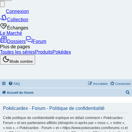
FAQ
Inscription
Connexion
Accueil du forum
e
c
Pokécardex - Forum - Politique de confidentialité
h
Cette politique de confidentialité explique en détail comment « Pokécardex -
e
Forum » et ses partenaires affiliés (désignés ci-après par « nous », « notre »,
« nos », « Pokécardex - Forum » et « https://www.pokecardex.com/forums ») et
r