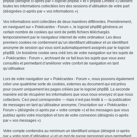
phpBB (désigné ci-après par « logiciel phpBB » et « phpBB Limited ») utilisent
c
toutes les informations collectées lors des sessions d’utilisation de votre part
h
(désignées ci-après par « vos informations »).
e
Vos informations sont collectées de deux manières différentes. Premièrement,
r
en naviguant sur « Pokécardex - Forum », le logiciel phpBB génèrera un
certain nombre de cookies qui sont de petits fichiers téléchargés
temporairement par le navigateur internet de votre ordinateur. Les deux
premiers cookies ne contiennent qu’un identifiant utilisateur et un identifiant
anonyme de session qui vous sont automatiquement assignés par le logiciel
phpBB. Un troisième cookie sera créé lors de votre navigation sur les sujets de
« Pokécardex - Forum », archivant de ce fait tous les sujets que vous avez
consultés et permettant d’améliorer votre confort de navigation en tant
qu’utilisateur.
Lors de votre navigation sur « Pokécardex - Forum », nous pouvons également
créer une quatrième sorte de cookies, externes au document qui est prévu
pour couvrir uniquement les pages créées par le logiciel phpBB. La seconde
manière est de récupérer les informations que vous nous envoyez et que nous
collectons. Ceci peut correspondre — mais n’est pas limité à — la publication
de messages en tant qu’utilisateur anonyme, l’inscription sur « Pokécardex -
Forum » (désignée ci-après par « votre compte ») et les messages que vous
publiez après votre inscription et lors de votre connexion (désignés ci-après
par « vos messages »).
Votre compte contiendra au minimum un identifiant unique (désigné ci-après
par « votre nom d’utilisateur ») et un mot de passe personnel vous permettant