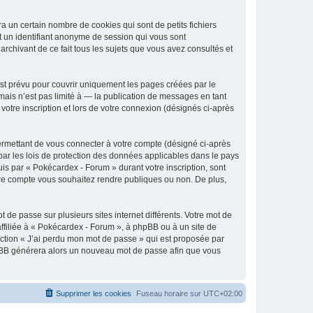
 un certain nombre de cookies qui sont de petits fichiers
et un identifiant anonyme de session qui vous sont
rchivant de ce fait tous les sujets que vous avez consultés et
st prévu pour couvrir uniquement les pages créées par le
ais n’est pas limité à — la publication de messages en tant
otre inscription et lors de votre connexion (désignés ci-après
ermettant de vous connecter à votre compte (désigné ci-après
par les lois de protection des données applicables dans le pays
uis par « Pokécardex - Forum » durant votre inscription, sont
otre compte vous souhaitez rendre publiques ou non. De plus,
 de passe sur plusieurs sites internet différents. Votre mot de
filiée à « Pokécardex - Forum », à phpBB ou à un site de
nction « J’ai perdu mon mot de passe » qui est proposée par
 phpBB générera alors un nouveau mot de passe afin que vous
Supprimer les cookies
Fuseau horaire sur
UTC+02:00