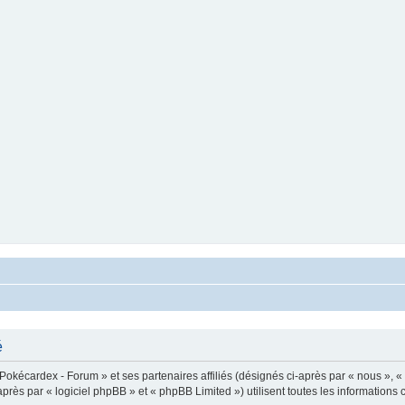
é
 Pokécardex - Forum » et ses partenaires affiliés (désignés ci-après par « nous », «
s par « logiciel phpBB » et « phpBB Limited ») utilisent toutes les informations co