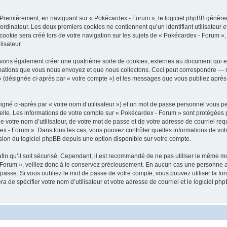
 Premièrement, en naviguant sur « Pokécardex - Forum », le logiciel phpBB génèrera
ordinateur. Les deux premiers cookies ne contiennent qu’un identifiant utilisateur 
okie sera créé lors de votre navigation sur les sujets de « Pokécardex - Forum », a
lisateur.
uvons également créer une quatrième sorte de cookies, externes au document qui e
mations que vous nous envoyez et que nous collectons. Ceci peut correspondre — m
» (désignée ci-après par « votre compte ») et les messages que vous publiez après v
igné ci-après par « votre nom d’utilisateur ») et un mot de passe personnel vous p
elle. Les informations de votre compte sur « Pokécardex - Forum » sont protégées 
e votre nom d’utilisateur, de votre mot de passe et de votre adresse de courriel req
ardex - Forum ». Dans tous les cas, vous pouvez contrôler quelles informations de v
sion du logiciel phpBB depuis une option disponible sur votre compte.
afin qu’il soit sécurisé. Cependant, il est recommandé de ne pas utiliser le même mot
Forum », veillez donc à le conservez précieusement. En aucun cas une personne af
passe. Si vous oubliez le mot de passe de votre compte, vous pouvez utiliser la fo
ra de spécifier votre nom d’utilisateur et votre adresse de courriel et le logiciel