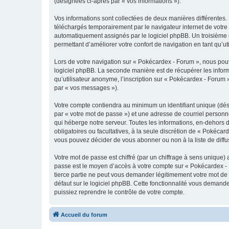
(désignées ci-après par « vos informations »).
Vos informations sont collectées de deux manières différentes.
téléchargés temporairement par le navigateur internet de votre 
automatiquement assignés par le logiciel phpBB. Un troisième co
permettant d’améliorer votre confort de navigation en tant qu’uti
Lors de votre navigation sur « Pokécardex - Forum », nous po
logiciel phpBB. La seconde manière est de récupérer les infor
qu’utilisateur anonyme, l’inscription sur « Pokécardex - Forum 
par « vos messages »).
Votre compte contiendra au minimum un identifiant unique (dés
par « votre mot de passe ») et une adresse de courriel personn
qui héberge notre serveur. Toutes les informations, en-dehors d
obligatoires ou facultatives, à la seule discrétion de « Pokéc
vous pouvez décider de vous abonner ou non à la liste de diffu
Votre mot de passe est chiffré (par un chiffrage à sens unique) 
passe est le moyen d’accès à votre compte sur « Pokécardex - 
tierce partie ne peut vous demander légitimement votre mot de 
défaut sur le logiciel phpBB. Cette fonctionnalité vous demande
puissiez reprendre le contrôle de votre compte.
Accueil du forum