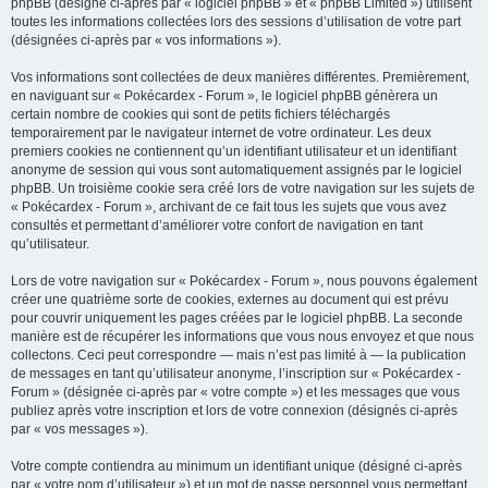
phpBB (désigné ci-après par « logiciel phpBB » et « phpBB Limited ») utilisent
c
toutes les informations collectées lors des sessions d’utilisation de votre part
h
(désignées ci-après par « vos informations »).
e
Vos informations sont collectées de deux manières différentes. Premièrement,
r
en naviguant sur « Pokécardex - Forum », le logiciel phpBB génèrera un
certain nombre de cookies qui sont de petits fichiers téléchargés
temporairement par le navigateur internet de votre ordinateur. Les deux
premiers cookies ne contiennent qu’un identifiant utilisateur et un identifiant
anonyme de session qui vous sont automatiquement assignés par le logiciel
phpBB. Un troisième cookie sera créé lors de votre navigation sur les sujets de
« Pokécardex - Forum », archivant de ce fait tous les sujets que vous avez
consultés et permettant d’améliorer votre confort de navigation en tant
qu’utilisateur.
Lors de votre navigation sur « Pokécardex - Forum », nous pouvons également
créer une quatrième sorte de cookies, externes au document qui est prévu
pour couvrir uniquement les pages créées par le logiciel phpBB. La seconde
manière est de récupérer les informations que vous nous envoyez et que nous
collectons. Ceci peut correspondre — mais n’est pas limité à — la publication
de messages en tant qu’utilisateur anonyme, l’inscription sur « Pokécardex -
Forum » (désignée ci-après par « votre compte ») et les messages que vous
publiez après votre inscription et lors de votre connexion (désignés ci-après
par « vos messages »).
Votre compte contiendra au minimum un identifiant unique (désigné ci-après
par « votre nom d’utilisateur ») et un mot de passe personnel vous permettant