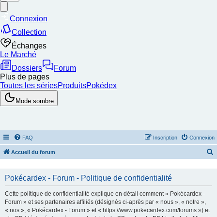
FAQ
Inscription
Connexion
Accueil du forum
e
c
Pokécardex - Forum - Politique de confidentialité
h
Cette politique de confidentialité explique en détail comment « Pokécardex -
e
Forum » et ses partenaires affiliés (désignés ci-après par « nous », « notre »,
« nos », « Pokécardex - Forum » et « https://www.pokecardex.com/forums ») et
r