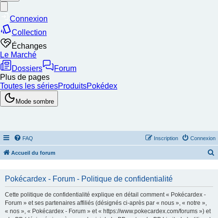
FAQ
Inscription
Connexion
Accueil du forum
e
c
Pokécardex - Forum - Politique de confidentialité
h
Cette politique de confidentialité explique en détail comment « Pokécardex -
e
Forum » et ses partenaires affiliés (désignés ci-après par « nous », « notre »,
« nos », « Pokécardex - Forum » et « https://www.pokecardex.com/forums ») et
r