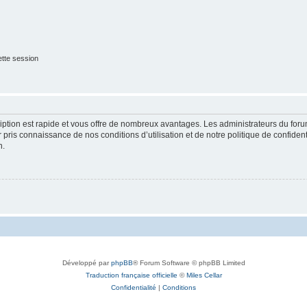
tte session
cription est rapide et vous offre de nombreux avantages. Les administrateurs du fo
ir pris connaissance de nos conditions d’utilisation et de notre politique de confide
n.
Développé par
phpBB
® Forum Software © phpBB Limited
Traduction française officielle
©
Miles Cellar
Confidentialité
|
Conditions