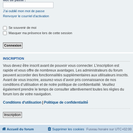
Mot de passe :
c
h
J’ai oublié mon mot de passe
Renvoyer le courriel d’activation
e
r
Se souvenir de moi
Masquer ma présence lors de cette session
INSCRIPTION
Vous devez être inscrit avant de pouvoir vous connecter. L’inscription est
rapide et vous offre de nombreux avantages. Les administrateurs du forum
peuvent accorder des fonctionnalités supplémentaires aux utilisateurs inscrits.
Avant de vous inscrire, assurez-vous d’avoir pris connaissance de nos
conditions d’utilisation et de notre politique de confidentialité. Veuillez
également prendre le temps de consulter attentivement toutes les règles du
forum lors de votre navigation.
Conditions d’utilisation
|
Politique de confidentialité
Inscription
Accueil du forum
Supprimer les cookies
Fuseau horaire sur
UTC+02:00