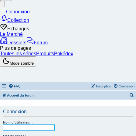
FAQ
Inscription
Connexion
Accueil du forum
e
c
Connexion
h
Nom d’utilisateur :
e
r