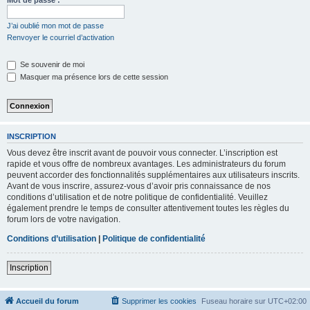
Mot de passe :
c
h
J’ai oublié mon mot de passe
Renvoyer le courriel d’activation
e
r
Se souvenir de moi
Masquer ma présence lors de cette session
INSCRIPTION
Vous devez être inscrit avant de pouvoir vous connecter. L’inscription est
rapide et vous offre de nombreux avantages. Les administrateurs du forum
peuvent accorder des fonctionnalités supplémentaires aux utilisateurs inscrits.
Avant de vous inscrire, assurez-vous d’avoir pris connaissance de nos
conditions d’utilisation et de notre politique de confidentialité. Veuillez
également prendre le temps de consulter attentivement toutes les règles du
forum lors de votre navigation.
Conditions d’utilisation
|
Politique de confidentialité
Inscription
Accueil du forum
Supprimer les cookies
Fuseau horaire sur
UTC+02:00