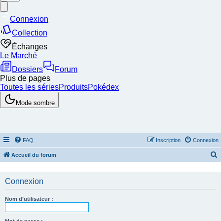
FAQ
Inscription
Connexion
Accueil du forum
e
c
Connexion
h
Nom d’utilisateur :
e
r