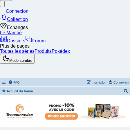
FAQ
Inscription
Connexion
Accueil du forum
e
c
h
e
r