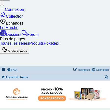
FAQ
Inscription
Connexion
Accueil du forum
e
c
h
e
r