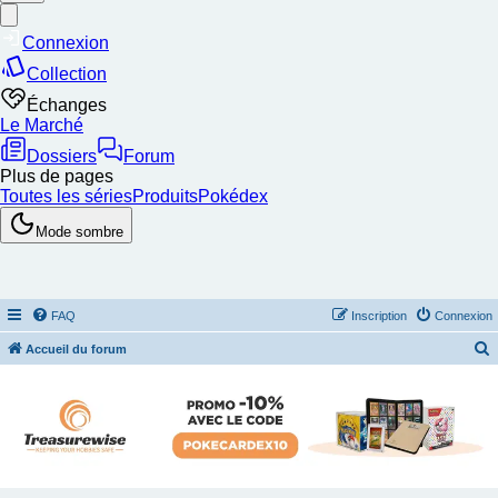
FAQ
Inscription
Connexion
Accueil du forum
e
c
h
e
r