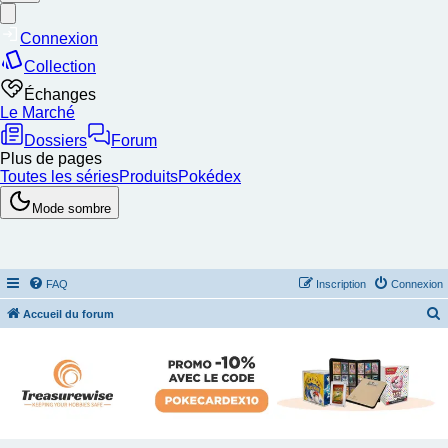
FAQ
Inscription
Connexion
Accueil du forum
e
c
h
e
r