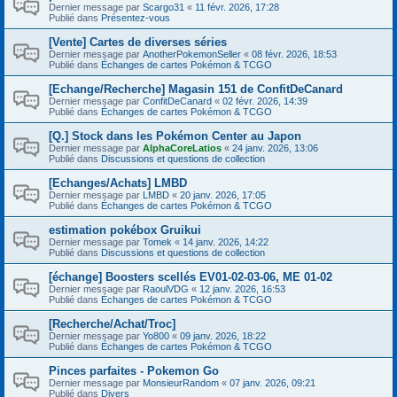
Dernier message par
Scargo31
«
11 févr. 2026, 17:28
Publié dans
Présentez-vous
[Vente] Cartes de diverses séries
Dernier message par
AnotherPokemonSeller
«
08 févr. 2026, 18:53
Publié dans
Échanges de cartes Pokémon & TCGO
[Echange/Recherche] Magasin 151 de ConfitDeCanard
Dernier message par
ConfitDeCanard
«
02 févr. 2026, 14:39
Publié dans
Échanges de cartes Pokémon & TCGO
[Q.] Stock dans les Pokémon Center au Japon
Dernier message par
AlphaCoreLatios
«
24 janv. 2026, 13:06
Publié dans
Discussions et questions de collection
[Echanges/Achats] LMBD
Dernier message par
LMBD
«
20 janv. 2026, 17:05
Publié dans
Échanges de cartes Pokémon & TCGO
estimation pokébox Gruikui
Dernier message par
Tomek
«
14 janv. 2026, 14:22
Publié dans
Discussions et questions de collection
[échange] Boosters scellés EV01-02-03-06, ME 01-02
Dernier message par
RaoulVDG
«
12 janv. 2026, 16:53
Publié dans
Échanges de cartes Pokémon & TCGO
[Recherche/Achat/Troc]
Dernier message par
Yo800
«
09 janv. 2026, 18:22
Publié dans
Échanges de cartes Pokémon & TCGO
Pinces parfaites - Pokemon Go
Dernier message par
MonsieurRandom
«
07 janv. 2026, 09:21
Publié dans
Divers