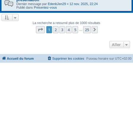
Dernier message par
EdenbJen29
«
12 nov. 2025, 22:24
Publié dans
Présentez-vous
La recherche a retourné plus de 1000 résultats
Page
1
sur
25
1
2
3
4
5
25
Suivant
…
Aller
Accueil du forum
Supprimer les cookies
Fuseau horaire sur
UTC+02:00