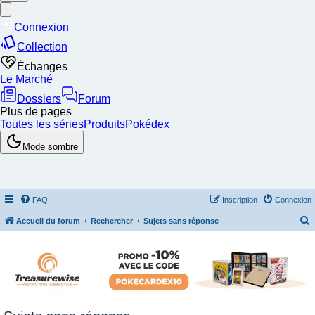
FAQ
Inscription
Connexion
Accueil du forum
Rechercher
Sujets sans réponse
e
c
h
e
r