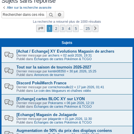
Sujets sans réponse
c
Aller sur la recherche avancée
h
Rechercher
Recherche avancée
e
La recherche a retourné plus de 1000 résultats
r
Page
1
sur
25
1
2
3
4
5
25
Suivant
…
Sujets
[Achat / Echange] XY Evolutions Magasin de archers
Dernier message par
archers
«
02 août 2026, 19:31
Publié dans
Échanges de cartes Pokémon & TCGO
Tout sur la saison de tournois 2026-2027
Dernier message par
kentin08350
«
30 juil. 2026, 15:25
Publié dans
Annonces de tournoi
Discord PokéMerch France
Dernier message par
cornichonouille22
«
17 juin 2026, 01:41
Publié dans
Le coin des blogueurs et chaînes vidéo
[Echange] cartes BLOC XY sur LYON
Dernier message par
Pokerams
«
06 juin 2026, 12:19
Publié dans
Échanges de cartes Pokémon & TCGO
[Echange] Magasin de Jolagarde
Dernier message par
jolagarde
«
01 juin 2026, 11:30
Publié dans
Échanges de cartes Pokémon & TCGO
Augmentation de 50% du prix des displays coréens