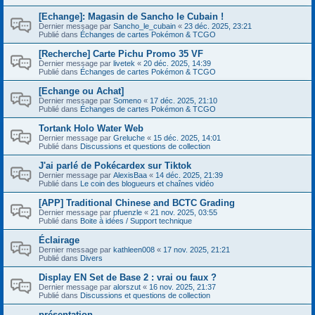
[Echange]: Magasin de Sancho le Cubain !
Dernier message par
Sancho_le_cubain
«
23 déc. 2025, 23:21
Publié dans
Échanges de cartes Pokémon & TCGO
[Recherche] Carte Pichu Promo 35 VF
Dernier message par
livetek
«
20 déc. 2025, 14:39
Publié dans
Échanges de cartes Pokémon & TCGO
[Echange ou Achat]
Dernier message par
Someno
«
17 déc. 2025, 21:10
Publié dans
Échanges de cartes Pokémon & TCGO
Tortank Holo Water Web
Dernier message par
Greluche
«
15 déc. 2025, 14:01
Publié dans
Discussions et questions de collection
J'ai parlé de Pokécardex sur Tiktok
Dernier message par
AlexisBaa
«
14 déc. 2025, 21:39
Publié dans
Le coin des blogueurs et chaînes vidéo
[APP] Traditional Chinese and BCTC Grading
Dernier message par
pfuenzle
«
21 nov. 2025, 03:55
Publié dans
Boite à idées / Support technique
Éclairage
Dernier message par
kathleen008
«
17 nov. 2025, 21:21
Publié dans
Divers
Display EN Set de Base 2 : vrai ou faux ?
Dernier message par
alorszut
«
16 nov. 2025, 21:37
Publié dans
Discussions et questions de collection
présentation