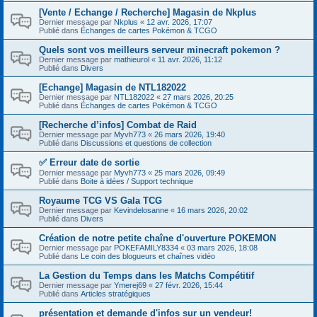
[Vente / Echange / Recherche] Magasin de Nkplus
Dernier message par
Nkplus
«
12 avr. 2026, 17:07
Publié dans
Échanges de cartes Pokémon & TCGO
Quels sont vos meilleurs serveur minecraft pokemon ?
Dernier message par
mathieurol
«
11 avr. 2026, 11:12
Publié dans
Divers
[Echange] Magasin de NTL182022
Dernier message par
NTL182022
«
27 mars 2026, 20:25
Publié dans
Échanges de cartes Pokémon & TCGO
[Recherche d’infos] Combat de Raid
Dernier message par
Myvh773
«
26 mars 2026, 19:40
Publié dans
Discussions et questions de collection
✅ Erreur date de sortie
Dernier message par
Myvh773
«
25 mars 2026, 09:49
Publié dans
Boite à idées / Support technique
Royaume TCG VS Gala TCG
Dernier message par
Kevindelosanne
«
16 mars 2026, 20:02
Publié dans
Divers
Création de notre petite chaîne d'ouverture POKEMON
Dernier message par
POKEFAMILY8334
«
03 mars 2026, 18:08
Publié dans
Le coin des blogueurs et chaînes vidéo
La Gestion du Temps dans les Matchs Compétitif
Dernier message par
Ymerej69
«
27 févr. 2026, 15:44
Publié dans
Articles stratégiques
présentation et demande d'infos sur un vendeur!