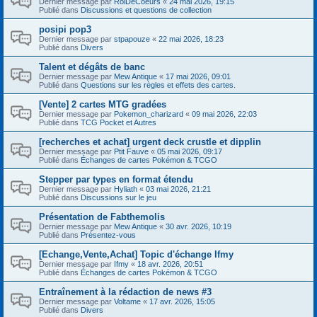
Dernier message par
RoiDeCoeurs
«
24 mai 2026, 19:15
Publié dans
Discussions et questions de collection
posipi pop3
Dernier message par
stpapouze
«
22 mai 2026, 18:23
Publié dans
Divers
Talent et dégâts de banc
Dernier message par
Mew Antique
«
17 mai 2026, 09:01
Publié dans
Questions sur les règles et effets des cartes.
[Vente] 2 cartes MTG gradées
Dernier message par
Pokemon_charizard
«
09 mai 2026, 22:03
Publié dans
TCG Pocket et Autres
[recherches et achat] urgent deck crustle et dipplin
Dernier message par
Ptit Fauve
«
05 mai 2026, 09:17
Publié dans
Échanges de cartes Pokémon & TCGO
Stepper par types en format étendu
Dernier message par
Hyliath
«
03 mai 2026, 21:21
Publié dans
Discussions sur le jeu
Présentation de Fabthemolis
Dernier message par
Mew Antique
«
30 avr. 2026, 10:19
Publié dans
Présentez-vous
[Echange,Vente,Achat] Topic d'échange Ifmy
Dernier message par
Ifmy
«
18 avr. 2026, 20:51
Publié dans
Échanges de cartes Pokémon & TCGO
Entraînement à la rédaction de news #3
Dernier message par
Voltame
«
17 avr. 2026, 15:05
Publié dans
Divers