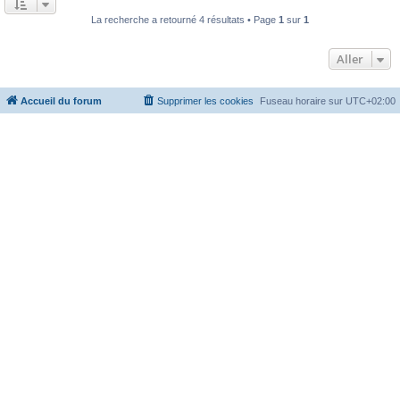
La recherche a retourné 4 résultats • Page
1
sur
1
Aller
Accueil du forum
Supprimer les cookies
Fuseau horaire sur
UTC+02:00