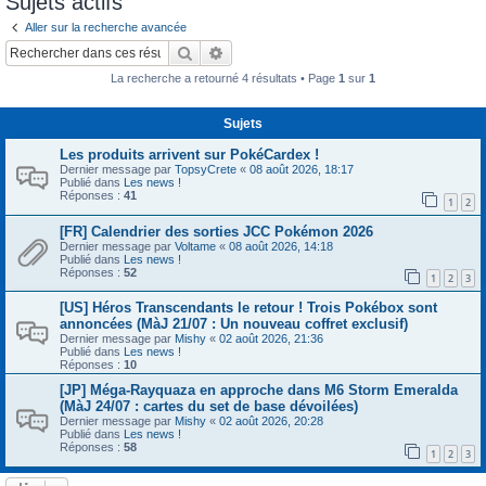
Sujets actifs
c
Aller sur la recherche avancée
h
Rechercher
Recherche avancée
e
La recherche a retourné 4 résultats • Page
1
sur
1
r
Sujets
Les produits arrivent sur PokéCardex !
Dernier message par
TopsyCrete
«
08 août 2026, 18:17
Publié dans
Les news !
Réponses :
41
1
2
[FR] Calendrier des sorties JCC Pokémon 2026
Dernier message par
Voltame
«
08 août 2026, 14:18
Publié dans
Les news !
Réponses :
52
1
2
3
[US] Héros Transcendants le retour ! Trois Pokébox sont
annoncées (MàJ 21/07 : Un nouveau coffret exclusif)
Dernier message par
Mishy
«
02 août 2026, 21:36
Publié dans
Les news !
Réponses :
10
[JP] Méga-Rayquaza en approche dans M6 Storm Emeralda
(MàJ 24/07 : cartes du set de base dévoilées)
Dernier message par
Mishy
«
02 août 2026, 20:28
Publié dans
Les news !
Réponses :
58
1
2
3