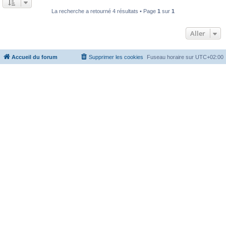
La recherche a retourné 4 résultats • Page
1
sur
1
Aller
Accueil du forum
Supprimer les cookies
Fuseau horaire sur
UTC+02:00