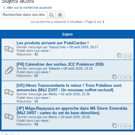
Sujets actifs
c
Aller sur la recherche avancée
h
Rechercher
Recherche avancée
e
La recherche a retourné 4 résultats • Page
1
sur
1
r
Sujets
Les produits arrivent sur PokéCardex !
Dernier message par
TopsyCrete
«
08 août 2026, 18:17
Publié dans
Les news !
Réponses :
41
1
2
[FR] Calendrier des sorties JCC Pokémon 2026
Dernier message par
Voltame
«
08 août 2026, 14:18
Publié dans
Les news !
Réponses :
52
1
2
3
[US] Héros Transcendants le retour ! Trois Pokébox sont
annoncées (MàJ 21/07 : Un nouveau coffret exclusif)
Dernier message par
Mishy
«
02 août 2026, 21:36
Publié dans
Les news !
Réponses :
10
[JP] Méga-Rayquaza en approche dans M6 Storm Emeralda
(MàJ 24/07 : cartes du set de base dévoilées)
Dernier message par
Mishy
«
02 août 2026, 20:28
Publié dans
Les news !
Réponses :
58
1
2
3