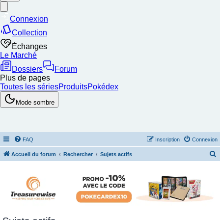
FAQ
Inscription
Connexion
Accueil du forum
Rechercher
Sujets actifs
e
c
h
e
r