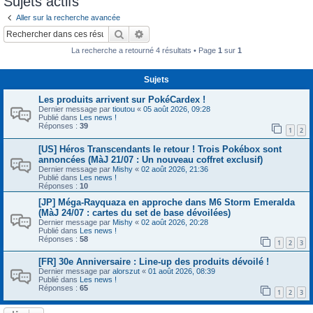
Sujets actifs
c
Aller sur la recherche avancée
h
Rechercher
Recherche avancée
e
La recherche a retourné 4 résultats • Page
1
sur
1
r
Sujets
Les produits arrivent sur PokéCardex !
Dernier message par
tioutou
«
05 août 2026, 09:28
Publié dans
Les news !
Réponses :
39
1
2
[US] Héros Transcendants le retour ! Trois Pokébox sont
annoncées (MàJ 21/07 : Un nouveau coffret exclusif)
Dernier message par
Mishy
«
02 août 2026, 21:36
Publié dans
Les news !
Réponses :
10
[JP] Méga-Rayquaza en approche dans M6 Storm Emeralda
(MàJ 24/07 : cartes du set de base dévoilées)
Dernier message par
Mishy
«
02 août 2026, 20:28
Publié dans
Les news !
Réponses :
58
1
2
3
[FR] 30e Anniversaire : Line-up des produits dévoilé !
Dernier message par
alorszut
«
01 août 2026, 08:39
Publié dans
Les news !
Réponses :
65
1
2
3