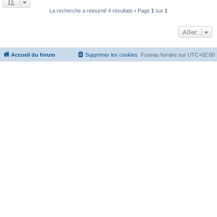
La recherche a retourné 4 résultats • Page
1
sur
1
Aller
Accueil du forum
Supprimer les cookies
Fuseau horaire sur
UTC+02:00