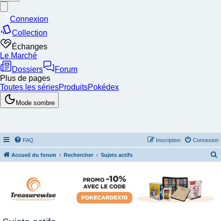
FAQ
Inscription
Connexion
Accueil du forum
Rechercher
Sujets actifs
e
c
h
e
r