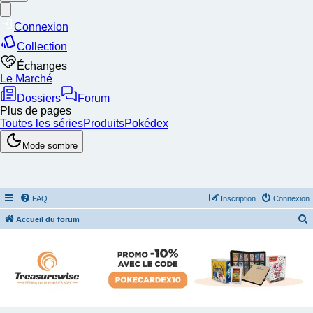
FAQ
Inscription
Connexion
Accueil du forum
e
c
h
e
r