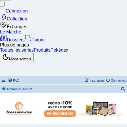
FAQ
Inscription
Connexion
Accueil du forum
e
c
h
e
r