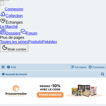
FAQ
Inscription
Connexion
Accueil du forum
e
c
h
e
r