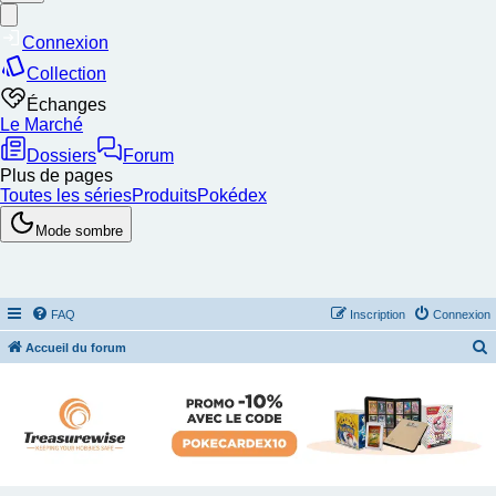
FAQ
Inscription
Connexion
Accueil du forum
e
c
h
e
r