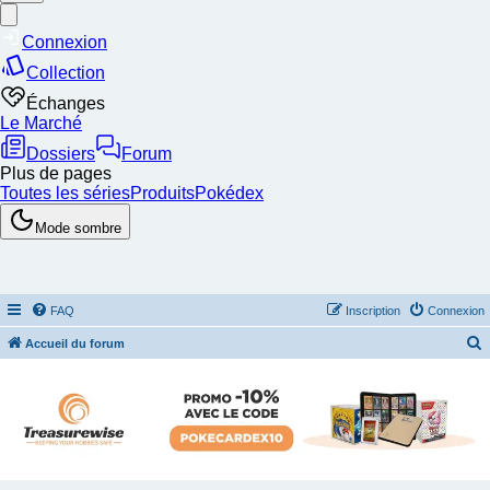
FAQ
Inscription
Connexion
Accueil du forum
e
c
h
e
r