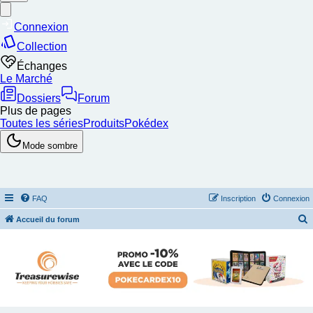
FAQ
Inscription
Connexion
Accueil du forum
e
c
h
e
r