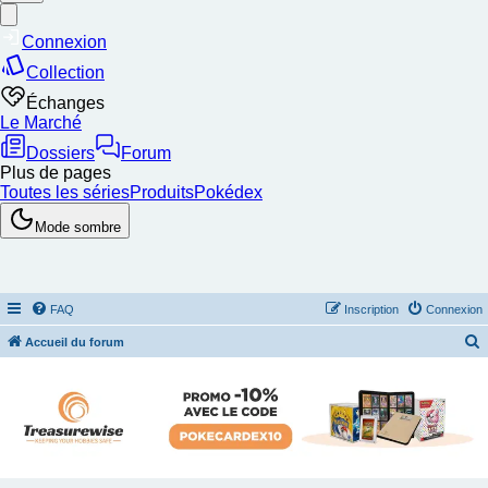
FAQ
Inscription
Connexion
Accueil du forum
e
c
h
e
r