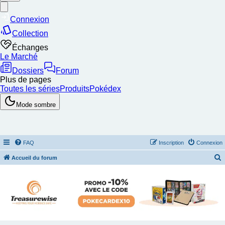
FAQ
Inscription
Connexion
Accueil du forum
e
c
h
e
r