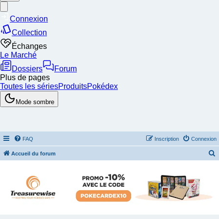
FAQ
Inscription
Connexion
Accueil du forum
e
c
h
e
r