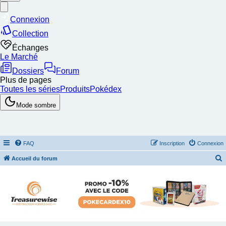
FAQ
Inscription
Connexion
Accueil du forum
e
c
h
e
r