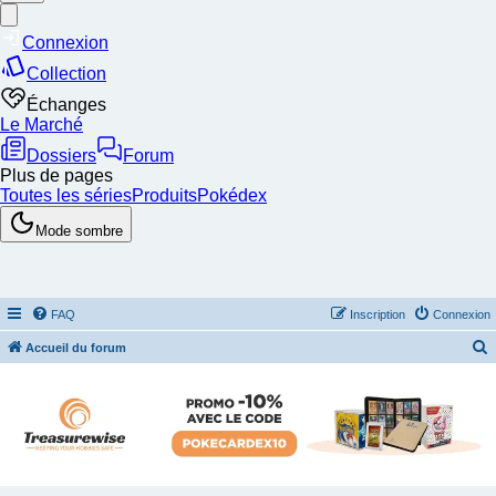
FAQ
Inscription
Connexion
Accueil du forum
e
c
h
e
r