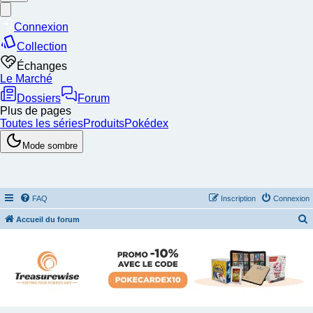
FAQ
Inscription
Connexion
Accueil du forum
e
c
h
e
r