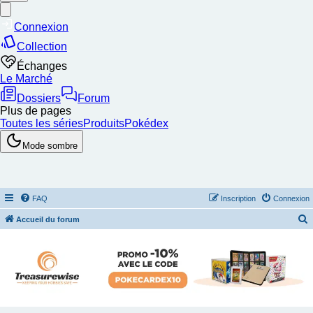
FAQ
Inscription
Connexion
Accueil du forum
e
c
h
e
r