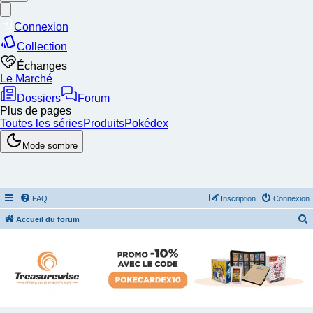
FAQ
Inscription
Connexion
Accueil du forum
e
c
h
e
r