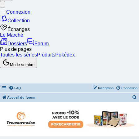
FAQ
Inscription
Connexion
Accueil du forum
e
c
h
e
r